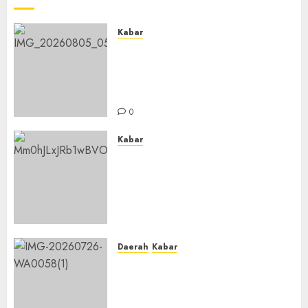
Kabar
Sejarah Baru, LBM PCNU
Banjar Gelar Bahtsul Masail
Putri Perdana di Kabupaten
Banjar
0
Kabar
Lakukan Kunjungan Kerja ke
Kabupaten Probolinggo,
Dewan Pendidikan Kabupaten
Banjar Bahas Peningkatan
Kualitas Layanan Pendidikan
0
Daerah
Kabar
BKPRMI Kabupaten Banjar
Gelar Penataran Metode Iqro
untuk Calon Ustadz dan