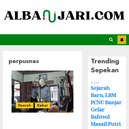
Trending
perpusnas
Sepekan
Kabar
Sejarah
Baru, LBM
PCNU Banjar
Daerah
Kabar
Gelar
Bahtsul
Tim Perpusnas
Masail Putri