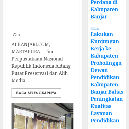
Kagum dengan
Perdana di
Kondisi
Kabupaten
Banjar
Manuskrip Datu
Kelampayan
Kabar
Lakukan
0
Kunjungan
ALBANJARI.COM,
Kerja ke
MARTAPURA – Tim
Kabupaten
Perpustakaan Nasional
Probolinggo,
Republik Indonesia bidang
Dewan
Pusat Preservasi dan Alih
Pendidikan
Media...
Kabupaten
Banjar Bahas
BACA SELENGKAPNYA
Peningkatan
Kualitas
Layanan
Pendidikan