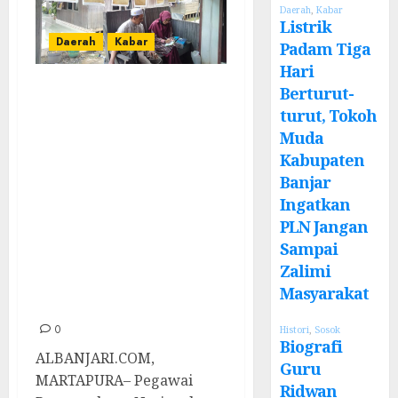
Daerah
,
Kabar
Listrik
Daerah
Kabar
Padam Tiga
Hari
Kunjungi Desa
Berturut-
Dalam Pagar,
turut, Tokoh
Muda
Pegawai
Kabupaten
Perpustakaan
Banjar
Nasional
Ingatkan
Bocorkan Kiat
PLN Jangan
Mudah Menjaga
Sampai
Zalimi
Buku di Rumah
Masyarakat
Tetap Awet
0
Histori
,
Sosok
Biografi
ALBANJARI.COM,
Guru
MARTAPURA– Pegawai
Ridwan