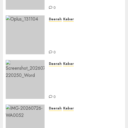
Ustadzah TPA
0
Daerah
Kabar
Usai Musyawarah MWC, Guru
Rahmat dan Guru Hamli
Nakhodai MWC NU Gambut
Masa Khidmat 2026/2031
0
Daerah
Kabar
Warga Pematang Hambawang
Rutin Gelar Manakib Siti
Khadijah, Mengharap
Keberkahan Rezeki
0
Daerah
Kabar
PC IPNU IPPNU Kabupaten
Banjar Gelar Bakti Sosial,