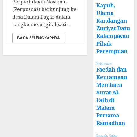
Perpustakaan Nasional
Kapuh,
(Perpusnas) berkunjung ke
Ulama
desa Dalam Pagar dalam
Kandangan
rangka mendigitalisasi...
Zuriyat Datu
Kalampayan
BACA SELENGKAPNYA
Pihak
Perempuan
Keislaman
Faedah dan
Keutamaan
Membaca
Surat Al-
Fath di
Malam
Pertama
Ramadhan
Daerah
,
Kabar