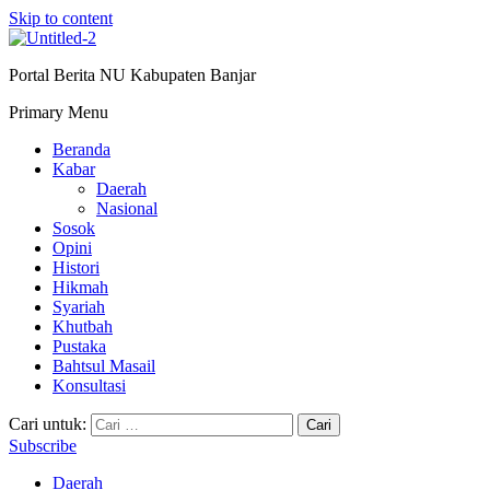
Skip to content
Portal Berita NU Kabupaten Banjar
Primary Menu
Beranda
Kabar
Daerah
Nasional
Sosok
Opini
Histori
Hikmah
Syariah
Khutbah
Pustaka
Bahtsul Masail
Konsultasi
Cari untuk:
Subscribe
Daerah