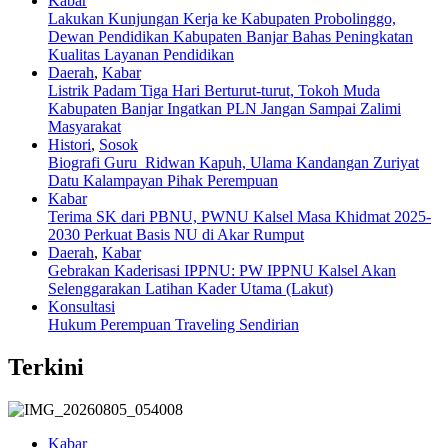
Kabar
Lakukan Kunjungan Kerja ke Kabupaten Probolinggo,
Dewan Pendidikan Kabupaten Banjar Bahas Peningkatan
Kualitas Layanan Pendidikan
Daerah
,
Kabar
Listrik Padam Tiga Hari Berturut-turut, Tokoh Muda
Kabupaten Banjar Ingatkan PLN Jangan Sampai Zalimi
Masyarakat
Histori
,
Sosok
Biografi Guru Ridwan Kapuh, Ulama Kandangan Zuriyat
Datu Kalampayan Pihak Perempuan
Kabar
Terima SK dari PBNU, PWNU Kalsel Masa Khidmat 2025-
2030 Perkuat Basis NU di Akar Rumput
Daerah
,
Kabar
Gebrakan Kaderisasi IPPNU: PW IPPNU Kalsel Akan
Selenggarakan Latihan Kader Utama (Lakut)
Konsultasi
Hukum Perempuan Traveling Sendirian
Terkini
Kabar