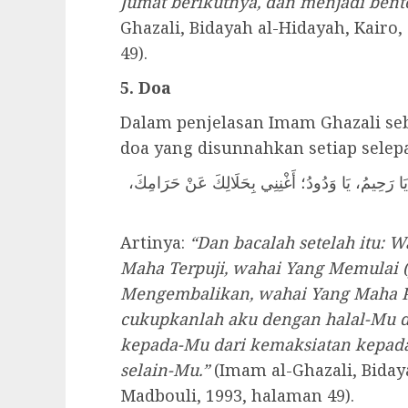
Jumat berikutnya, dan menjadi bent
Ghazali, Bidayah al-Hidayah, Kairo
49).
5. Doa
Dalam penjelasan Imam Ghazali se
doa yang disunnahkan setiap selepa
ُ، يَا رَحِيمُ، يَا وَدُودُ؛ أَغْنِنِي بِحَلَالِكَ عَنْ حَرَامِكَ
Artinya:
“Dan bacalah setelah itu: 
Maha Terpuji, wahai Yang Memulai (
Mengembalikan, wahai Yang Maha P
cukupkanlah aku dengan halal-Mu d
kepada-Mu dari kemaksiatan kepad
selain-Mu.”
(Imam al-Ghazali, Biday
Madbouli, 1993, halaman 49).