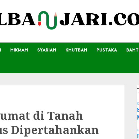
I
HIKMAH
SYARIAH
KHUTBAH
PUSTAKA
BAHT
K
Jumat di Tanah
us Dipertahankan
K