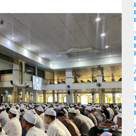
H
H
K
D