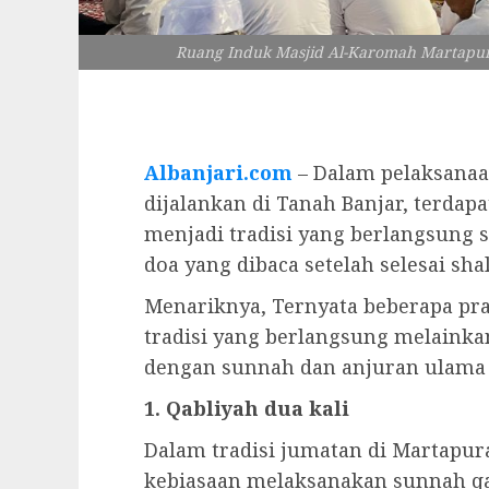
Ruang Induk Masjid Al-Karomah Martapu
Albanjari.com
– Dalam pelaksanaan
dijalankan di Tanah Banjar, terdap
menjadi tradisi yang berlangsung s
doa yang dibaca setelah selesai sha
Menariknya, Ternyata beberapa prak
tradisi yang berlangsung melainka
dengan sunnah dan anjuran ulama t
1. Qabliyah dua kali
Dalam tradisi jumatan di Martapu
kebiasaan melaksanakan sunnah qa