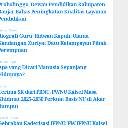
Probolinggo, Dewan Pendidikan Kabupaten
Banjar Bahas Peningkatan Kualitas Layanan
Pendidikan
istori
,
Sosok
Biografi Guru Ridwan Kapuh, Ulama
Kandangan Zuriyat Datu Kalampayan Pihak
Perempuan
ikmah
,
Opini
Apa yang Dicari Manusia Sepanjang
Hidupnya?
abar
Terima SK dari PBNU, PWNU Kalsel Masa
Khidmat 2025-2030 Perkuat Basis NU di Akar
Rumput
aerah
,
Kabar
Gebrakan Kaderisasi IPPNU: PW IPPNU Kalsel