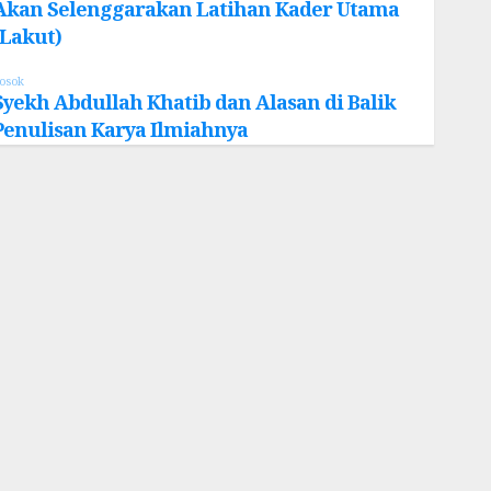
Akan Selenggarakan Latihan Kader Utama
(Lakut)
osok
Syekh Abdullah Khatib dan Alasan di Balik
Penulisan Karya Ilmiahnya