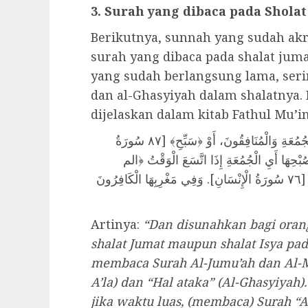
3. Surah yang dibaca pada Shola
Berikutnya, sunnah yang sudah akr
surah yang dibaca pada shalat jumat
yang sudah berlangsung lama, ser
dan al-Ghasyiyah dalam shalatnya.
dijelaskan dalam kitab Fathul Mu’in
َيُسَنُّ لِلْحَاضِرِ فِي صَلَاتِهِ جُمُعَةً وَعِشَائِهَا سُورَةُ الْجُمُعَةِ وَالْمُنَافِقُونَ، أَوْ ﴿سَبِّحِ﴾ [٨٧ سُورَةُ
َاشِيَةِ]. وَفِي صُبْحِهَا أَيِ الْجُمُعَةِ إِذَا اتَّسَعَ الْوَقْتُ ﴿الم
تَنْزِيلُ﴾ [٣٢ سُورَةُ السَّجْدَةِ] السَّجْدَةُ وَ﴿هَلْ أَتَى﴾ [٧٦ سُورَةُ الْإِنْسَانِ]. وَفِي مَغْرِبِهَا الْكَافِرُونَ
Artinya:
“Dan disunahkan bagi orang
shalat Jumat maupun shalat Isya pa
membaca Surah Al-Jumu’ah dan Al-Mu
A’la) dan “Hal ataka” (Al-Ghasyiyah)
jika waktu luas, (membaca) Surah “A