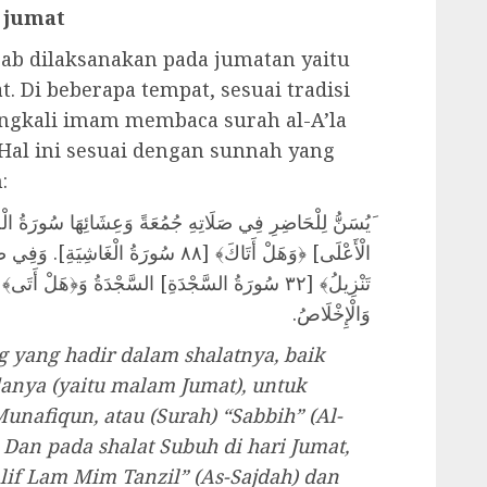
t jumat
ab dilaksanakan pada jumatan yaitu
. Di beberapa tempat, sesuai tradisi
ingkali imam membaca surah al-A’la
 Hal ini sesuai dengan sunnah yang
:
الْأَعْلَى] ﴿وَهَلْ أَتَاكَ﴾ [٨٨ سُورَةُ الْغ
وَالْإِخْلَاصُ.
 yang hadir dalam shalatnya, baik
danya (yaitu malam Jumat), untuk
nafiqun, atau (Surah) “Sabbih” (Al-
. Dan pada shalat Subuh di hari Jumat,
lif Lam Mim Tanzil” (As-Sajdah) dan