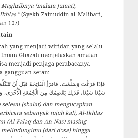
at Maghribnya (malam Jumat),
Ikhlas.”
(Syekh Zainuddin al-Malibari,
an 107).
atain
rah yang menjadi wiridan yang selalu
t. Imam Ghazali menjelaskan amalan
bisa menjadi penjaga pembacanya
la gangguan setan:
فَإِذَا فَرَغْتَ وَسَلَّمْتَ، فَاقْرَأِ الْفَاتِحَةَ قَبْلَ أَنْ تَتَكَلَّم
سَبْعًا سَبْعًا، فَذَلِكَ يَعْصِمُكَ مِنَ الْجُمُعَةِ الْأُخْرَى، .
 selesai (shalat) dan mengucapkan
rbicara sebanyak tujuh kali, Al-Ikhlas
gan (Al-Falaq dan An-Nas) masing-
n melindungimu (dari dosa) hingga