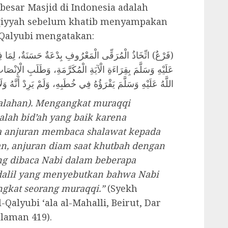
besar Masjid di Indonesia adalah
arqiyyah sebelum khatib menyampakan
-Qalyubi mengatakan:
فَرْعٌ) اتِّخَاذُ الْمُرَقِّى الْمَعْرُوفِ بِدْعَةٌ حَسَنَةٌ، لِمَا فِ
عَلَيْهِ وَسَلَّمَ بِقِرَاءَةِ الْآيَةِ الْمُكَرَّمَةِ، وَطَلَبِ الْإِنْ
اللَّهُ عَلَيْهِ وَسَلَّمَ يَقْرَؤُهُ فِي خُطَبِهِ، وَلَمْ يَرِدْ أَنَّهُ وَلَ.
alahan). Mengangkat muraqqi
alah bid’ah yang baik karena
a anjuran membaca shalawat kepada
n, anjuran diam saat khutbah dengan
ng dibaca Nabi dalam beberapa
dalil yang menyebutkan bahwa Nabi
ngkat seorang muraqqi.”
(Syekh
Qalyubi ‘ala al-Mahalli, Beirut, Dar
alaman 419).