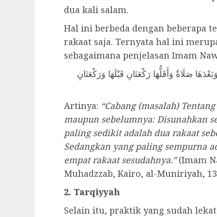
dua kali salam.
Hal ini berbeda dengan beberapa 
rakaat saja. Ternyata hal ini mer
sebagaimana penjelasan Imam Naw
(عْدَهَا صَلَاةٌ وَأَقَلُّهَا رَكْعَتَانِ قَبْلَهَا وَرَكْعَتَانِ
Artinya:
“Cabang (masalah) Tentang 
maupun sebelumnya: Disunahkan se
paling sedikit adalah dua rakaat s
Sedangkan yang paling sempurna a
empat rakaat sesudahnya.”
(Imam Na
Muhadzzab, Kairo, al-Muniriyah, 134
2. Tarqiyyah
Selain itu, praktik yang sudah leka