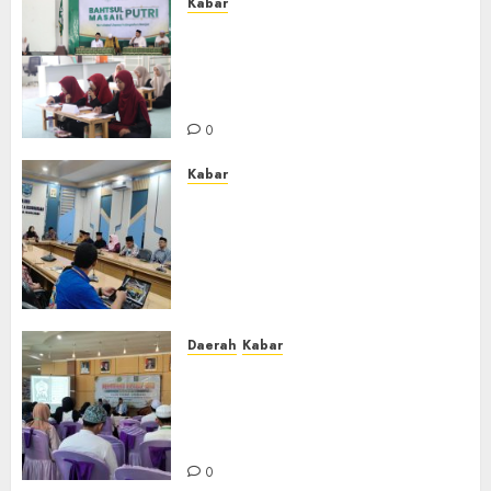
Kabar
Sejarah Baru, LBM PCNU
Banjar Gelar Bahtsul Masail
Putri Perdana di Kabupaten
Banjar
0
Kabar
Lakukan Kunjungan Kerja ke
Kabupaten Probolinggo,
Dewan Pendidikan Kabupaten
Banjar Bahas Peningkatan
Kualitas Layanan Pendidikan
0
Daerah
Kabar
BKPRMI Kabupaten Banjar
Gelar Penataran Metode Iqro
untuk Calon Ustadz dan
Ustadzah TPA
0