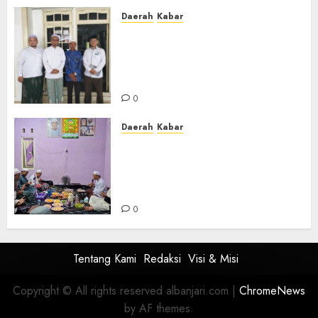
Daerah
Kabar
Usai Musyawarah MWC, Guru
Rahmat dan Guru Hamli
Nakhodai MWC NU Gambut
Masa Khidmat 2026/2031
0
Daerah
Kabar
Warga Pematang Hambawang
Rutin Gelar Manakib Siti
Khadijah, Mengharap
Keberkahan Rezeki
0
Tentang Kami
Redaksi
Visi & Misi
Copyright © All rights reserved albanjari.com
|
ChromeNews
by AF themes.