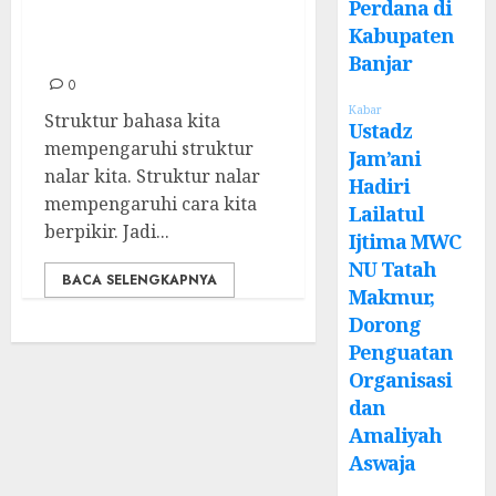
Perdana di
Menentukan Cara
Kabupaten
Berpikir Kita
Banjar
0
Kabar
Struktur bahasa kita
Ustadz
mempengaruhi struktur
Jam’ani
nalar kita. Struktur nalar
Hadiri
mempengaruhi cara kita
Lailatul
berpikir. Jadi...
Ijtima MWC
NU Tatah
BACA SELENGKAPNYA
Makmur,
Dorong
Penguatan
Organisasi
dan
Amaliyah
Aswaja