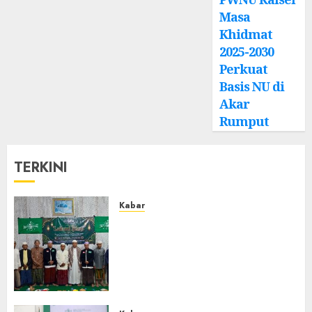
Masa
Khidmat
2025-2030
Perkuat
Basis NU di
Akar
Rumput
TERKINI
Kabar
Ustadz Jam’ani Hadiri Lailatul
Ijtima MWC NU Tatah
Makmur, Dorong Penguatan
Organisasi dan Amaliyah
Aswaja
0