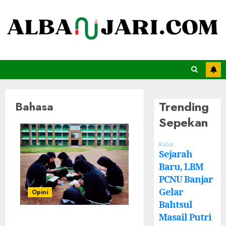
Trending
Bahasa
Sepekan
Kabar
Sejarah
Baru, LBM
PCNU Banjar
Gelar
Opini
Bahtsul
Masail Putri
Bahasa