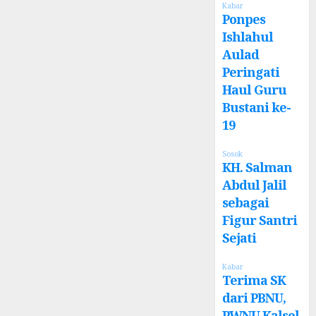
Kabar
Ponpes
Ishlahul
Aulad
Peringati
Haul Guru
Bustani ke-
19
Sosok
KH. Salman
Abdul Jalil
sebagai
Figur Santri
Sejati
Kabar
Terima SK
dari PBNU,
PWNU Kalsel