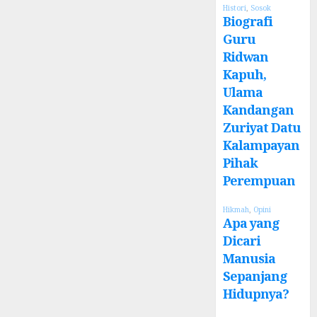
Histori
,
Sosok
Biografi
Guru
Ridwan
Kapuh,
Ulama
Kandangan
Zuriyat Datu
Kalampayan
Pihak
Perempuan
Hikmah
,
Opini
Apa yang
Dicari
Manusia
Sepanjang
Hidupnya?