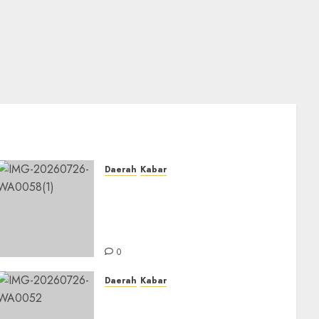
Daerah
Kabar
BKPRMI Kabupaten Banjar
Gelar Penataran Metode Iqro
untuk Calon Ustadz dan
Ustadzah TPA
0
Daerah
Kabar
PC IPNU IPPNU Kabupaten
Banjar Gelar Bakti Sosial,