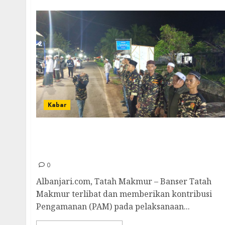
Kabar
Banser Tatah Makmur Terlibat Dalam
Pengamanan Haul ke-47 KH Marzuqi
Madhan
0
Albanjari.com, Tatah Makmur – Banser Tatah
Makmur terlibat dan memberikan kontribusi
Pengamanan (PAM) pada pelaksanaan...