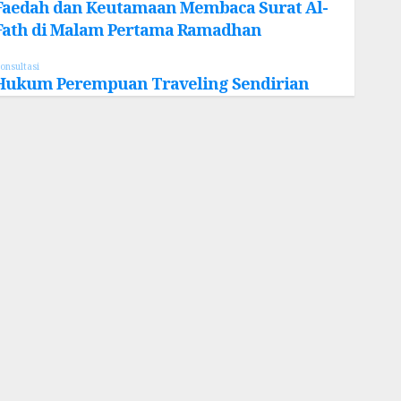
Faedah dan Keutamaan Membaca Surat Al-
Fath di Malam Pertama Ramadhan
onsultasi
Hukum Perempuan Traveling Sendirian