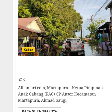
Kabar
Menembus Jalan Licin, Ketua GP Ansor
Martapura Bagikan Air Minum ke Warga
Terdampak Banjir di Desa Bincau Muara
0
Albanjari.com, Martapura – Ketua Pimpinan
Anak Cabang (PAC) GP Ansor Kecamatan
Martapura, Ahmad Saugi,...
BACA SELENGKAPNYA