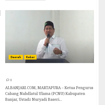
Daerah
Kabar
Ketua PCNU Banjar : Ketua Banom NU Harus
Kader Militan, Jangan dari Kader Karbitan
0
ALBANJARI.COM, MARTAPURA – Ketua Pengurus
Cabang Nahdlatul Ulama (PCNU) Kabupaten
Banjar, Ustadz Nuryadi Baseri...