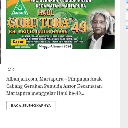
K
Kabar
Teladani Perjuangan Guru Tuha, PAC GP
Ansor Martapura Gelar Haul Beliau ke-49
0
Albanjari.com, Martapura – Pimpinan Anak
Cabang Gerakan Pemuda Ansor Kecamatan
Martapura menggelar Haul ke-49...
BACA SELENGKAPNYA