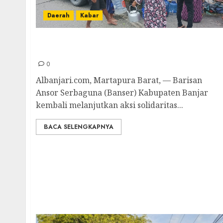
Daerah
Kabar
Pasca Banjir, Banser Banjar Salurkan Air
Minum Galon di Martapura Barat
0
Albanjari.com, Martapura Barat, — Barisan
Ansor Serbaguna (Banser) Kabupaten Banjar
kembali melanjutkan aksi solidaritas...
BACA SELENGKAPNYA