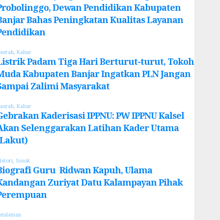
Probolinggo, Dewan Pendidikan Kabupaten
Banjar Bahas Peningkatan Kualitas Layanan
Pendidikan
aerah
,
Kabar
Listrik Padam Tiga Hari Berturut-turut, Tokoh
Muda Kabupaten Banjar Ingatkan PLN Jangan
Sampai Zalimi Masyarakat
aerah
,
Kabar
Gebrakan Kaderisasi IPPNU: PW IPPNU Kalsel
Akan Selenggarakan Latihan Kader Utama
(Lakut)
istori
,
Sosok
Biografi Guru Ridwan Kapuh, Ulama
Kandangan Zuriyat Datu Kalampayan Pihak
Perempuan
eislaman