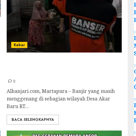
D
Kabar
Meski Jalanan Licin dan Air Masih
D
Menggenang, Banser Tetap Salurkan
Bantuan Banjir di Martapura Timur
0
Albanjari.com, Martapura – Banjir yang masih
menggenang di sebagian wilayah Desa Akar
H
Baru RT...
BACA SELENGKAPNYA
K