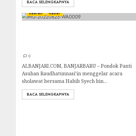
BACA SELENGKAPNYA
Daerah
Kabar
Pondok Panti Asuhan Raudhatunnasi’in
Bersholawat Bersama Habib Syech, Ratusan
Banser Dan Pendekar Pagar Nusa Turut
Mengamankan Acara
0
ALBANJARI.COM, BANJARBARU – Pondok Panti
Asuhan Raudhatunnasi’in menggelar acara
sholawat bersama Habib Syech bin...
BACA SELENGKAPNYA