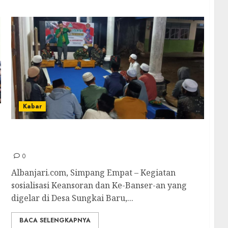
Kabar
Sosialisasi Keansoran dan Ke-Banser-an di
Desa Sungkai Baru Berlangsung Sukses
0
Albanjari.com, Simpang Empat – Kegiatan
sosialisasi Keansoran dan Ke-Banser-an yang
digelar di Desa Sungkai Baru,...
BACA SELENGKAPNYA