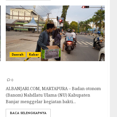
Daerah
Kabar
Banom NU Banjar Gelar Bakti Sosial Untuk
Korban Gempa di Cianjur
0
ALBANJARI.COM, MARTAPURA – Badan otonom
(Banom) Nahdlatu Ulama (NU) Kabupaten
Banjar menggelar kegiatan bakti...
BACA SELENGKAPNYA