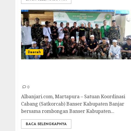
Daerah
Satkorcab Banser Banjar–Tanah Bumbu
Ziarah Makam Guru Tuha, Sambung Sanad
Ulama NU Kalimantan
0
Albanjari.com, Martapura – Satuan Koordinasi
Cabang (Satkorcab) Banser Kabupaten Banjar
bersama rombongan Banser Kabupaten...
BACA SELENGKAPNYA