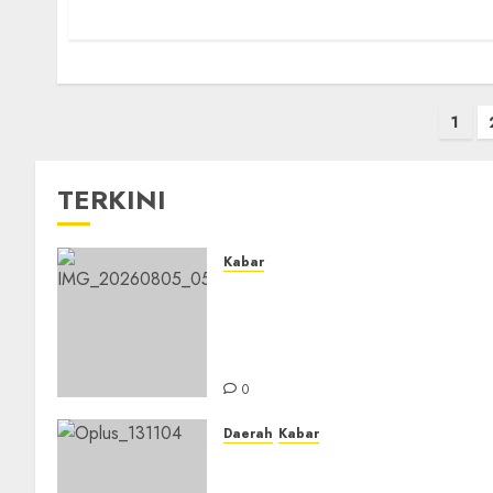
1
TERKINI
Kabar
Sejarah Baru, LBM PCNU
Banjar Gelar Bahtsul Masail
Putri Perdana di Kabupaten
Banjar
0
Daerah
Kabar
Usai Musyawarah MWC, Gur
Rahmat dan Guru Hamli