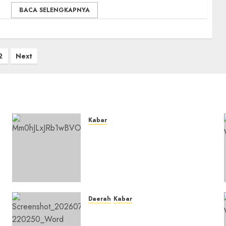
BACA SELENGKAPNYA
2
Next
Kabar
Lakukan Kunjungan Kerja ke
Kabupaten Probolinggo,
Dewan Pendidikan
Kabupaten Banjar Bahas
Peningkatan Kualitas
Layanan Pendidikan
Daerah
Kabar
0
u
Warga Pematang
Hambawang Rutin Gelar