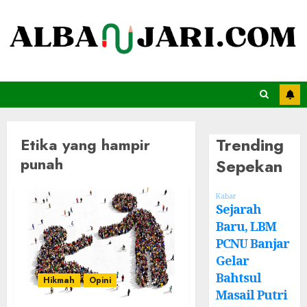
Trending
Etika yang hampir
punah
Sepekan
Kabar
Sejarah
Baru, LBM
PCNU Banjar
Gelar
Bahtsul
Hikmah
Opini
Masail Putri