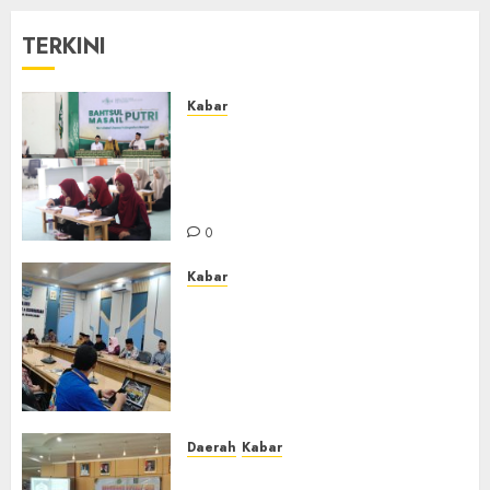
TERKINI
Kabar
Sejarah Baru, LBM PCNU
Banjar Gelar Bahtsul Masail
Putri Perdana di Kabupaten
Banjar
0
Kabar
Lakukan Kunjungan Kerja ke
Kabupaten Probolinggo,
Dewan Pendidikan Kabupaten
Banjar Bahas Peningkatan
Kualitas Layanan Pendidikan
0
Daerah
Kabar
BKPRMI Kabupaten Banjar