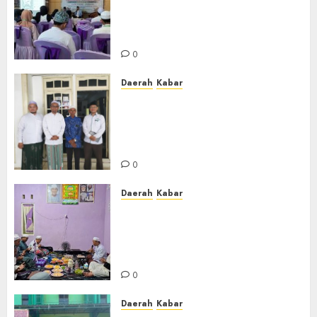
Gelar Penataran Metode Iqro
untuk Calon Ustadz dan
Ustadzah TPA
0
Daerah
Kabar
Usai Musyawarah MWC, Guru
Rahmat dan Guru Hamli
Nakhodai MWC NU Gambut
Masa Khidmat 2026/2031
0
Daerah
Kabar
Warga Pematang Hambawang
Rutin Gelar Manakib Siti
Khadijah, Mengharap
Keberkahan Rezeki
0
Daerah
Kabar