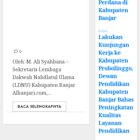
Perdana di
Menimbang
Kabupaten
Ulang: Apakah
Banjar
Etika Telah
Hilang di Zaman
Kabar
Lakukan
Sekarang?
Kunjungan
Kerja ke
0
Kabupaten
Oleh: M. Ali Syahbana –
Probolinggo,
Sekretaris Lembaga
Dewan
Dakwah Nahdlatul Ulama
Pendidikan
(LDNU) Kabupaten Banjar
Kabupaten
Albanjari.com,...
Banjar Bahas
Peningkatan
BACA SELENGKAPNYA
Kualitas
Layanan
Pendidikan