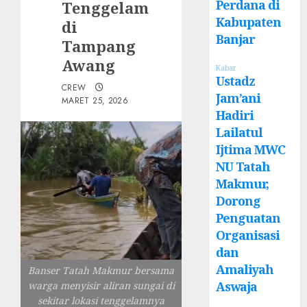
Perdana di
Tenggelam
Kabupaten
di
Banjar
Tampang
Awang
Kabar
Ustadz
CREW
Jam’ani
MARET 25, 2026
Hadiri
Lailatul
Ijtima MWC
NU Tatah
Makmur,
Dorong
Penguatan
Organisasi
dan
Amaliyah
Banser Tatah Makmur bersama
Aswaja
warga menyisir aliran sungai di
sekitar lokasi tenggelamnya