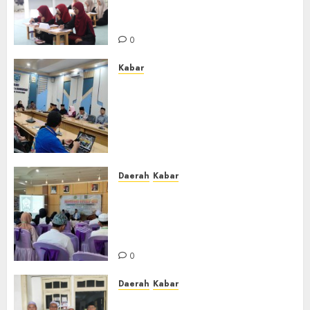
Putri Perdana di Kabupaten
Banjar
0
Kabar
Lakukan Kunjungan Kerja ke
Kabupaten Probolinggo,
Dewan Pendidikan Kabupaten
Banjar Bahas Peningkatan
Kualitas Layanan Pendidikan
0
Daerah
Kabar
BKPRMI Kabupaten Banjar
Gelar Penataran Metode Iqro
untuk Calon Ustadz dan
Ustadzah TPA
0
Daerah
Kabar
Usai Musyawarah MWC, Guru