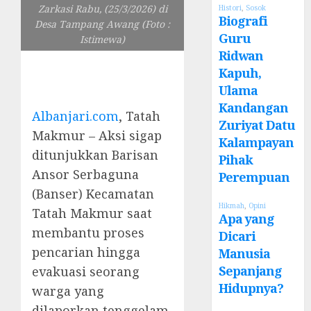
Zarkasi Rabu, (25/3/2026) di
Histori
,
Sosok
Biografi
Desa Tampang Awang (Foto :
Guru
Istimewa)
Ridwan
Kapuh,
Ulama
Kandangan
Albanjari.com
, Tatah
Zuriyat Datu
Makmur – Aksi sigap
Kalampayan
ditunjukkan Barisan
Pihak
Ansor Serbaguna
Perempuan
(Banser) Kecamatan
Hikmah
,
Opini
Tatah Makmur saat
Apa yang
membantu proses
Dicari
pencarian hingga
Manusia
Sepanjang
evakuasi seorang
Hidupnya?
warga yang
dilaporkan tenggelam