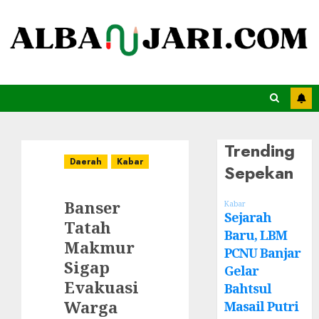
Trending
Daerah
Kabar
Sepekan
Banser
Kabar
Sejarah
Tatah
Baru, LBM
Makmur
PCNU Banjar
Sigap
Gelar
Evakuasi
Bahtsul
Warga
Masail Putri