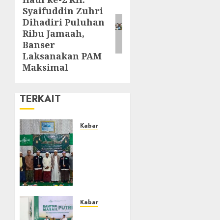
Syaifuddin Zuhri
Dihadiri Puluhan
Ribu Jamaah,
Banser
Laksanakan PAM
Maksimal
TERKAIT
Kabar
Ustadz
Jam’ani
Hadiri
Lailatul
Ijtima
MWC
NU
Kabar
Tatah
Sejarah