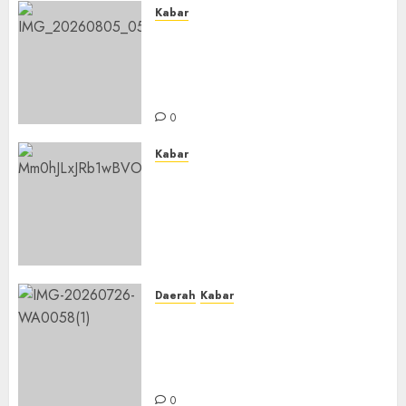
Kabar
Sejarah Baru, LBM PCNU
Banjar Gelar Bahtsul Masail
Putri Perdana di Kabupaten
Banjar
0
Kabar
Lakukan Kunjungan Kerja ke
Kabupaten Probolinggo,
Dewan Pendidikan Kabupaten
Banjar Bahas Peningkatan
Kualitas Layanan Pendidikan
0
Daerah
Kabar
BKPRMI Kabupaten Banjar
Gelar Penataran Metode Iqro
untuk Calon Ustadz dan
Ustadzah TPA
0