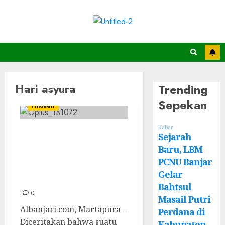
Trending
Hari asyura
Sepekan
Hikmah
Kabar
Cerita inspiratif
Sejarah
Hari ‘Asyura
Baru, LBM
PCNU Banjar
kutipan Syekh Abi
Gelar
Bakr Syatha
Bahtsul
0
Masail Putri
Albanjari.com, Martapura –
Perdana di
Diceritakan bahwa suatu
Kabupaten