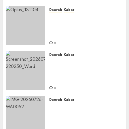
Daerah
Kabar
Usai Musyawarah MWC, Guru
Rahmat dan Guru Hamli
Nakhodai MWC NU Gambut
Masa Khidmat 2026/2031
0
Daerah
Kabar
Warga Pematang Hambawang
Rutin Gelar Manakib Siti
Khadijah, Mengharap
Keberkahan Rezeki
0
Daerah
Kabar
PC IPNU IPPNU Kabupaten
Banjar Gelar Bakti Sosial,
Himpun Donasi untuk Korban
Kebakaran Asrama Al-Manar