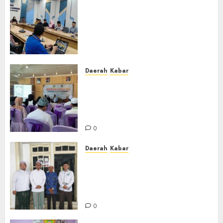
Lakukan Kunjungan Kerja ke
Kabupaten Probolinggo,
Dewan Pendidikan Kabupaten
Banjar Bahas Peningkatan
Kualitas Layanan Pendidikan
0
Daerah
Kabar
BKPRMI Kabupaten Banjar
Gelar Penataran Metode Iqro
untuk Calon Ustadz dan
Ustadzah TPA
0
Daerah
Kabar
Usai Musyawarah MWC, Guru
Rahmat dan Guru Hamli
Nakhodai MWC NU Gambut
Masa Khidmat 2026/2031
0