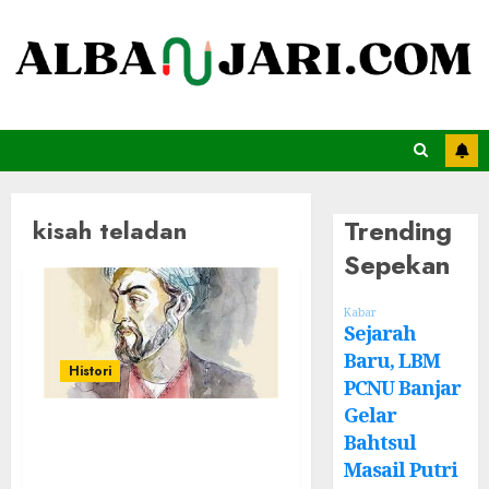
Trending
kisah teladan
Sepekan
Kabar
Sejarah
Baru, LBM
Histori
PCNU Banjar
Gelar
Kisah Imam
Bahtsul
Sibawaihi, Ketika
Masail Putri