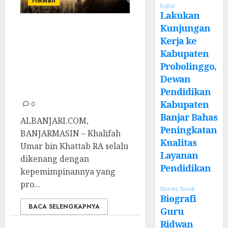
Hikmah
Kabar
Lakukan
Pemimpin Pro
Kunjungan
Kerja ke
Rakyat Itu
Kabupaten
Bernama Sayidina
Probolinggo,
Umar bin Khattab
Dewan
RA
Pendidikan
Kabupaten
0
Banjar Bahas
ALBANJARI.COM,
Peningkatan
BANJARMASIN – Khalifah
Kualitas
Umar bin Khattab RA selalu
Layanan
dikenang dengan
Pendidikan
kepemimpinannya yang
pro...
Histori
,
Sosok
Biografi
BACA SELENGKAPNYA
Guru
Ridwan