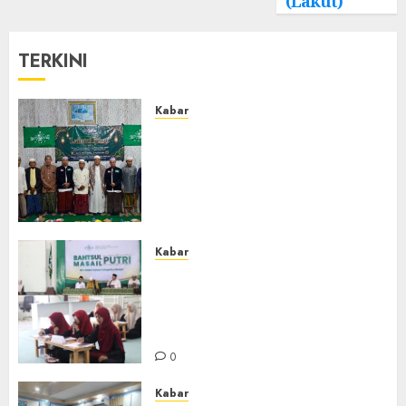
(Lakut)
TERKINI
Kabar
Ustadz Jam’ani Hadiri Lailatul
Ijtima MWC NU Tatah
Makmur, Dorong Penguatan
Organisasi dan Amaliyah
Aswaja
0
Kabar
Sejarah Baru, LBM PCNU
Banjar Gelar Bahtsul Masail
Putri Perdana di Kabupaten
Banjar
0
Kabar