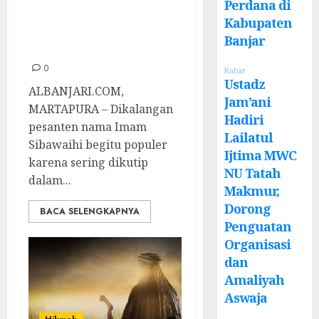
Istri Cemburu
Perdana di
Kabupaten
Dengan Kitab-
Banjar
kitabnya
0
Kabar
Ustadz
ALBANJARI.COM,
Jam’ani
MARTAPURA – Dikalangan
Hadiri
pesanten nama Imam
Lailatul
Sibawaihi begitu populer
Ijtima MWC
karena sering dikutip
NU Tatah
dalam...
Makmur,
Dorong
BACA SELENGKAPNYA
Penguatan
Organisasi
dan
Amaliyah
Aswaja