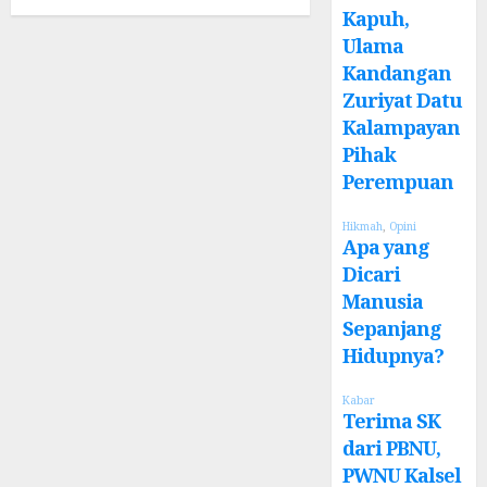
Kapuh,
Ulama
Kandangan
Zuriyat Datu
Kalampayan
Pihak
Perempuan
Hikmah
,
Opini
Apa yang
Dicari
Manusia
Sepanjang
Hidupnya?
Kabar
Terima SK
dari PBNU,
PWNU Kalsel