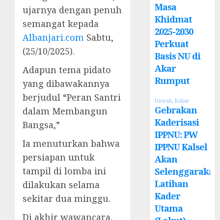
Masa
ujarnya dengan penuh
Khidmat
semangat kepada
2025-2030
Albanjari.com
Sabtu,
Perkuat
(25/10/2025).
Basis NU di
Akar
Adapun tema pidato
Rumput
yang dibawakannya
berjudul “Peran Santri
Daerah
,
Kabar
Gebrakan
dalam Membangun
Kaderisasi
Bangsa,”
IPPNU: PW
Ia menuturkan bahwa
IPPNU Kalsel
persiapan untuk
Akan
tampil di lomba ini
Selenggarakan
Latihan
dilakukan selama
Kader
sekitar dua minggu.
Utama
Di akhir wawancara,