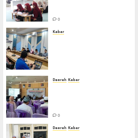
Putri Perdana di Kabupaten
Banjar
0
Kabar
Lakukan Kunjungan Kerja ke
Kabupaten Probolinggo,
Dewan Pendidikan Kabupaten
Banjar Bahas Peningkatan
Kualitas Layanan Pendidikan
0
Daerah
Kabar
BKPRMI Kabupaten Banjar
Gelar Penataran Metode Iqro
untuk Calon Ustadz dan
Ustadzah TPA
0
Daerah
Kabar
Usai Musyawarah MWC, Guru