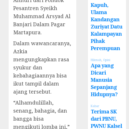
Annuri dari Pondok
Kapuh,
Pesantren Syeikh
Ulama
Muhammad Arsyad Al
Kandangan
Banjari Dalam Pagar
Zuriyat Datu
Martapura.
Kalampayan
Pihak
Dalam wawancaranya,
Perempuan
Azkia
mengungkapkan rasa
Hikmah
,
Opini
Apa yang
syukur dan
Dicari
kebahagiaannya bisa
Manusia
ikut tampil dalam
Sepanjang
ajang tersebut.
Hidupnya?
“Alhamdulillah,
Kabar
senang, bahagia, dan
Terima SK
dari PBNU,
bangga bisa
PWNU Kalsel
mengikuti lomba ini,”