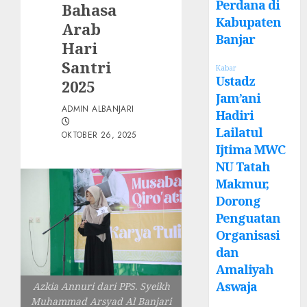
Perdana di
Bahasa
Kabupaten
Arab
Banjar
Hari
Santri
Kabar
Ustadz
2025
Jam’ani
ADMIN ALBANJARI
Hadiri
Lailatul
OKTOBER 26, 2025
Ijtima MWC
NU Tatah
Makmur,
Dorong
Penguatan
Organisasi
dan
Amaliyah
Aswaja
Azkia Annuri dari PPS. Syeikh
Muhammad Arsyad Al Banjari