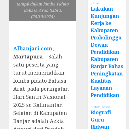
Kabar
tampil dalam lomba Pidato
Lakukan
Bahasa Arab Sabtu,
Kunjungan
(25/10/2025)
Kerja ke
Kabupaten
Probolinggo,
Dewan
Albanjari.com
,
Pendidikan
Martapura
– Salah
Kabupaten
satu peserta yang
Banjar Bahas
turut memeriahkan
Peningkatan
Kualitas
lomba pidato Bahasa
Layanan
Arab pada peringatan
Pendidikan
Hari Santri Nasional
2025 se Kalimantan
Histori
,
Sosok
Biografi
Selatan di Kabupaten
Guru
Banjar adalah Azkia
Ridwan