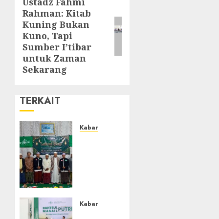
Ustadz Fahmi
Rahman: Kitab
Kuning Bukan
Kuno, Tapi
Sumber I’tibar
untuk Zaman
Sekarang
TERKAIT
Kabar
Ustadz
Jam’ani
Hadiri
Lailatul
Ijtima
MWC
NU
Kabar
Tatah
Sejarah