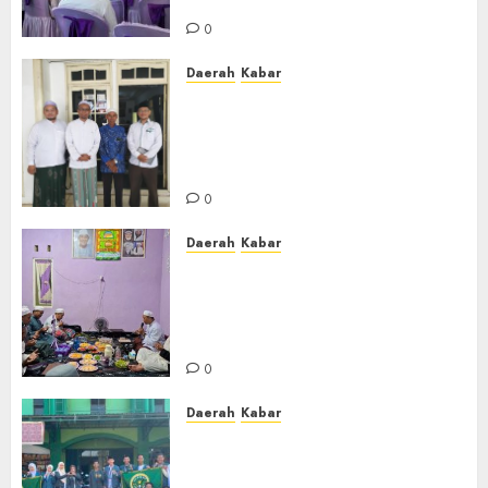
Ustadzah TPA
0
Daerah
Kabar
Usai Musyawarah MWC, Guru
Rahmat dan Guru Hamli
Nakhodai MWC NU Gambut
Masa Khidmat 2026/2031
0
Daerah
Kabar
Warga Pematang Hambawang
Rutin Gelar Manakib Siti
Khadijah, Mengharap
Keberkahan Rezeki
0
Daerah
Kabar
PC IPNU IPPNU Kabupaten
Banjar Gelar Bakti Sosial,