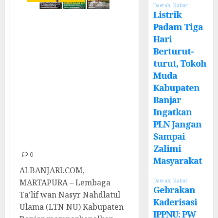
Daerah
,
Kabar
Listrik
Luncurkan
Padam Tiga
ALBANJARI.COM,
Hari
Berturut-
LTN NU
turut, Tokoh
Kabupaten Banjar
Muda
Beri Wadah Para
Kabupaten
Penulis Muda
Banjar
untuk
Ingatkan
PLN Jangan
Menyalurkan
Sampai
Bakat
Zalimi
0
Masyarakat
ALBANJARI.COM,
Daerah
,
Kabar
MARTAPURA – Lembaga
Gebrakan
Ta’lif wan Nasyr Nahdlatul
Kaderisasi
Ulama (LTN NU) Kabupaten
IPPNU: PW