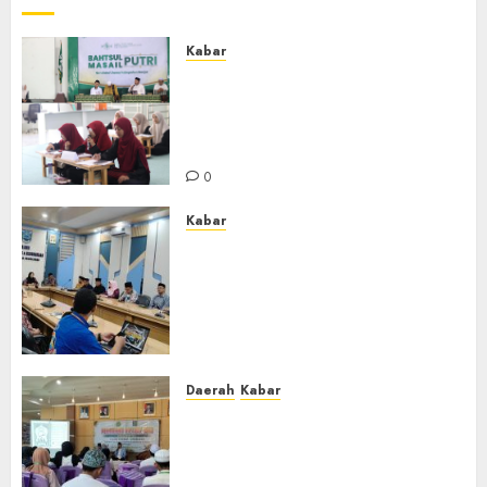
Kabar
Sejarah Baru, LBM PCNU
Banjar Gelar Bahtsul Masail
Putri Perdana di Kabupaten
Banjar
0
Kabar
Lakukan Kunjungan Kerja ke
Kabupaten Probolinggo,
Dewan Pendidikan Kabupaten
Banjar Bahas Peningkatan
Kualitas Layanan Pendidikan
0
Daerah
Kabar
BKPRMI Kabupaten Banjar
Gelar Penataran Metode Iqro
untuk Calon Ustadz dan