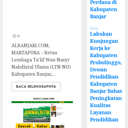
NU Banjar
Perdana di
Kabupaten
Berikan Pelatihan
Banjar
Skill Jurnalistik
Untuk Santri
Kabar
Lakukan
0
Kunjungan
ALBANJARI.COM,
Kerja ke
MARTAPURA – Ketua
Kabupaten
Lembaga Ta’lif Wan Nasyr
Probolinggo,
Nahdlatul Ulama (LTN NU)
Dewan
Kabupaten Banjar,...
Pendidikan
Kabupaten
BACA SELENGKAPNYA
Banjar Bahas
Peningkatan
Kualitas
Layanan
Pendidikan
Daerah
Kabar