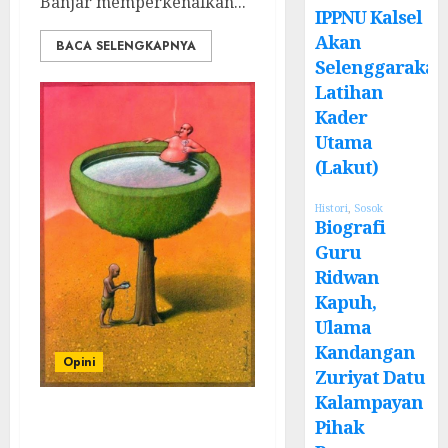
Banjar memperkenalkan...
IPPNU Kalsel
Akan
BACA SELENGKAPNYA
Selenggarakan
Latihan
Kader
Utama
(Lakut)
Histori
,
Sosok
Biografi
Guru
Ridwan
Kapuh,
Ulama
Kandangan
Opini
Zuriyat Datu
Kalampayan
Menari di Atas
Pihak
Luka