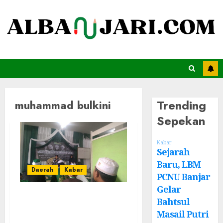
Trending
muhammad bulkini
Sepekan
Kabar
Sejarah
Baru, LBM
Daerah
Kabar
PCNU Banjar
Gelar
Cetak Jurnalis
Bahtsul
Muda, Ketua LTN
Masail Putri