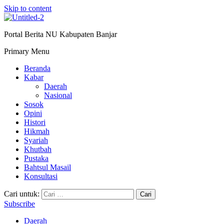
Skip to content
Portal Berita NU Kabupaten Banjar
Primary Menu
Beranda
Kabar
Daerah
Nasional
Sosok
Opini
Histori
Hikmah
Syariah
Khutbah
Pustaka
Bahtsul Masail
Konsultasi
Cari untuk:
Subscribe
Daerah