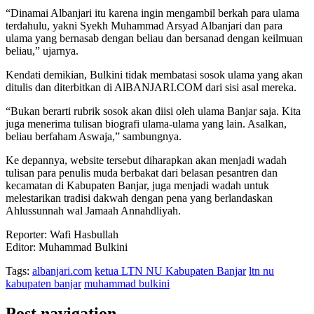
“Dinamai Albanjari itu karena ingin mengambil berkah para ulama
terdahulu, yakni Syekh Muhammad Arsyad Albanjari dan para
ulama yang bernasab dengan beliau dan bersanad dengan keilmuan
beliau,” ujarnya.
Kendati demikian, Bulkini tidak membatasi sosok ulama yang akan
ditulis dan diterbitkan di AlBANJARI.COM dari sisi asal mereka.
“Bukan berarti rubrik sosok akan diisi oleh ulama Banjar saja. Kita
juga menerima tulisan biografi ulama-ulama yang lain. Asalkan,
beliau berfaham Aswaja,” sambungnya.
Ke depannya, website tersebut diharapkan akan menjadi wadah
tulisan para penulis muda berbakat dari belasan pesantren dan
kecamatan di Kabupaten Banjar, juga menjadi wadah untuk
melestarikan tradisi dakwah dengan pena yang berlandaskan
Ahlussunnah wal Jamaah Annahdliyah.
Reporter: Wafi Hasbullah
Editor: Muhammad Bulkini
Tags:
albanjari.com
ketua LTN NU Kabupaten Banjar
ltn nu
kabupaten banjar
muhammad bulkini
Post navigation