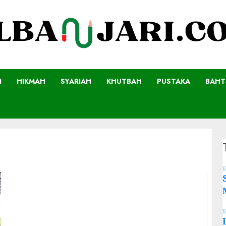
I
HIKMAH
SYARIAH
KHUTBAH
PUSTAKA
BAHT
K
K