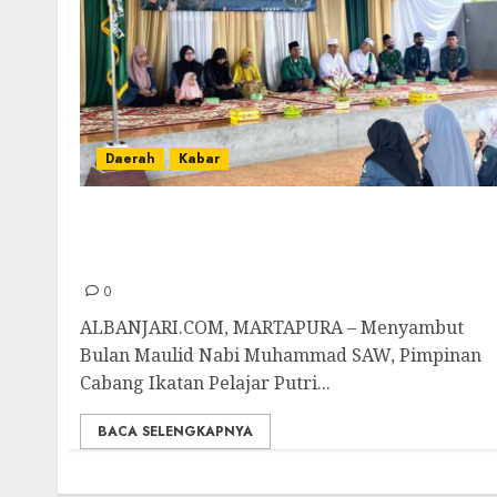
Daerah
Kabar
Sambut Bulan Maulid, IPPNU Banjar Gelar
Gebyar Shalawat Sekaligus Santunan Anak
Panti
0
ALBANJARI.COM, MARTAPURA – Menyambut
Bulan Maulid Nabi Muhammad SAW, Pimpinan
Cabang Ikatan Pelajar Putri...
BACA SELENGKAPNYA