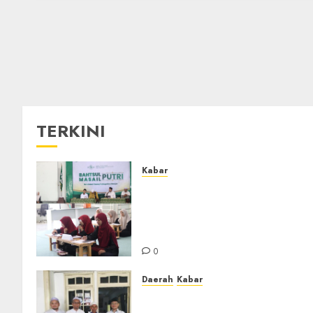
TERKINI
Kabar
Sejarah Baru, LBM PCNU
Banjar Gelar Bahtsul Masail
Putri Perdana di Kabupaten
Banjar
0
Daerah
Kabar
Usai Musyawarah MWC, Gur
Rahmat dan Guru Hamli