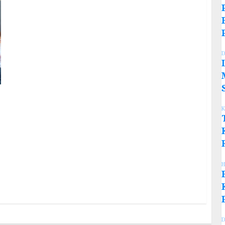
D
K
H
D