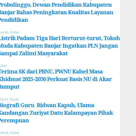
Probolinggo, Dewan Pendidikan Kabupaten
Banjar Bahas Peningkatan Kualitas Layanan
Pendidikan
aerah
,
Kabar
Listrik Padam Tiga Hari Berturut-turut, Tokoh
Muda Kabupaten Banjar Ingatkan PLN Jangan
Sampai Zalimi Masyarakat
abar
Terima SK dari PBNU, PWNU Kalsel Masa
Khidmat 2025-2030 Perkuat Basis NU di Akar
Rumput
istori
,
Sosok
Biografi Guru Ridwan Kapuh, Ulama
Kandangan Zuriyat Datu Kalampayan Pihak
Perempuan
aerah
,
Kabar