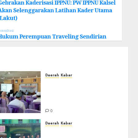
Gebrakan Kaderisasi IPPNU: PW IPPNU Kalsel
Akan Selenggarakan Latihan Kader Utama
(Lakut)
onsultasi
Hukum Perempuan Traveling Sendirian
Daerah
Kabar
BKPRMI Kabupaten Banjar
Gelar Penataran Metode Iqro
untuk Calon Ustadz dan
Ustadzah TPA
0
Daerah
Kabar
PC IPNU IPPNU Kabupaten
Banjar Gelar Bakti Sosial,