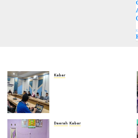
K
Kabar
Lakukan Kunjungan Kerja ke
Kabupaten Probolinggo,
Dewan Pendidikan
Kabupaten Banjar Bahas
Peningkatan Kualitas
Layanan Pendidikan
Daerah
Kabar
0
u
Warga Pematang
Hambawang Rutin Gelar