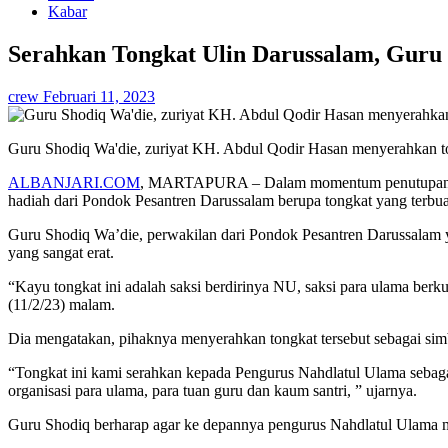
Kabar
Serahkan Tongkat Ulin Darussalam, Guru 
crew
Februari 11, 2023
Guru Shodiq Wa'die, zuriyat KH. Abdul Qodir Hasan menyerahkan t
ALBANJARI.COM
, MARTAPURA – Dalam momentum penutupan keg
hadiah dari Pondok Pesantren Darussalam berupa tongkat yang terbuat
Guru Shodiq Wa’die, perwakilan dari Pondok Pesantren Darussalam 
yang sangat erat.
“Kayu tongkat ini adalah saksi berdirinya NU, saksi para ulama be
(11/2/23) malam.
Dia mengatakan, pihaknya menyerahkan tongkat tersebut sebagai si
“Tongkat ini kami serahkan kepada Pengurus Nahdlatul Ulama sebagai 
organisasi para ulama, para tuan guru dan kaum santri, ” ujarnya.
Guru Shodiq berharap agar ke depannya pengurus Nahdlatul Ulama me