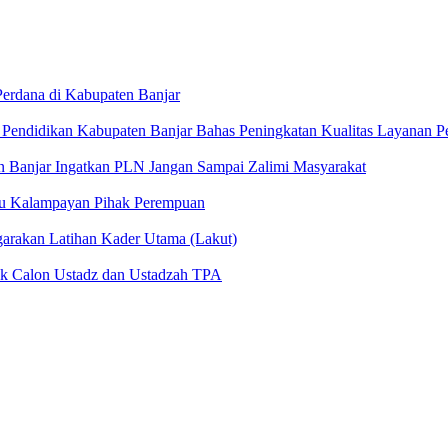
Perdana di Kabupaten Banjar
Pendidikan Kabupaten Banjar Bahas Peningkatan Kualitas Layanan P
en Banjar Ingatkan PLN Jangan Sampai Zalimi Masyarakat
tu Kalampayan Pihak Perempuan
arakan Latihan Kader Utama (Lakut)
uk Calon Ustadz dan Ustadzah TPA