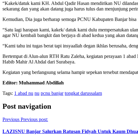
“Kakek/datuk kami KH. Abdul Qadir Hasan mendirikan NU dilandasi
sekarang dan yang akan datang juga harus tulus dan menjunjung perin
Kemudian, Dia juga berharap semoga PCNU Kabupaten Banjar bisa m
“Satu lagi harapan kami, kakek/ datuk kami dulu mempersatukan ula
agar NU kembali bangkit dan berjaya di abad kedua yang akan datan
“Kami tahu ini tugas berat tapi insyaallah degan ikhlas berusaha, den
Bertempat di Alun-alun RTH Ratu Zaleha, kegiatan perayaan 1 abad
Habib Mahir Al Ahdal dari Surabaya.
Kegiatan yang berlangsung selama hampir sepekan tersebut mendapat 
Editor: Muhammad Abdillah
Tags:
1 abad nu
nu
pcnu banjar
tongkat darussalam
Post navigation
Previous
Previous post:
LAZISNU Banjar Salurkan Ratusan Fidyah Untuk Kaum Dhua