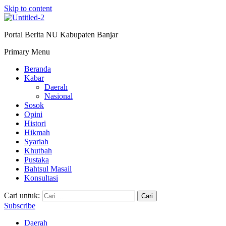
Skip to content
Portal Berita NU Kabupaten Banjar
Primary Menu
Beranda
Kabar
Daerah
Nasional
Sosok
Opini
Histori
Hikmah
Syariah
Khutbah
Pustaka
Bahtsul Masail
Konsultasi
Cari untuk:
Subscribe
Daerah