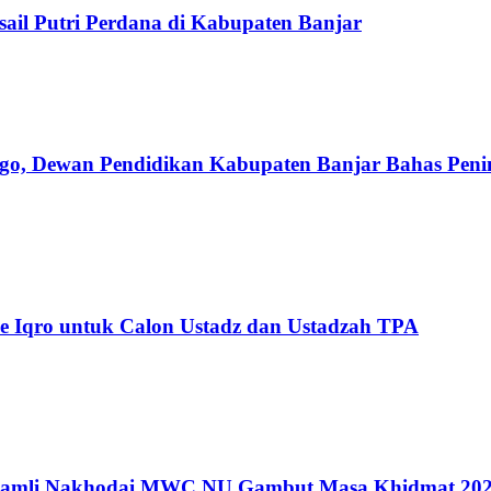
il Putri Perdana di Kabupaten Banjar
o, Dewan Pendidikan Kabupaten Banjar Bahas Peni
 Iqro untuk Calon Ustadz dan Ustadzah TPA
amli Nakhodai MWC NU Gambut Masa Khidmat 202