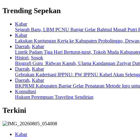
Trending Sepekan
Kabar
Sejarah Baru, LBM PCNU Banjar Gelar Bahtsul Masail Putri 
Kabar
Lakukan Kunjungan Kerja ke Kabupaten Probolinggo, Dewan 
Daerah
,
Kabar
Listrik Padam Tiga Hari Berturut-turut, Tokoh Muda Kabupat
Histori
,
Sosok
Biografi Guru Ridwan Kapuh, Ulama Kandangan Zuriyat Da
Daerah
,
Kabar
Gebrakan Kaderisasi IPPNU: PW IPPNU Kalsel Akan Selengg
Daerah
,
Kabar
BKPRMI Kabupaten Banjar Gelar Penataran Metode Iqro unt
Konsultasi
Hukum Perempuan Traveling Sendirian
Terkini
Kabar