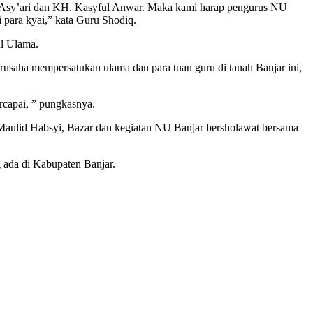
m Asy’ari dan KH. Kasyful Anwar. Maka kami harap pengurus NU
i para kyai,” kata Guru Shodiq.
l Ulama.
usaha mempersatukan ulama dan para tuan guru di tanah Banjar ini,
ercapai, ” pungkasnya.
Maulid Habsyi, Bazar dan kegiatan NU Banjar bersholawat bersama
 ada di Kabupaten Banjar.