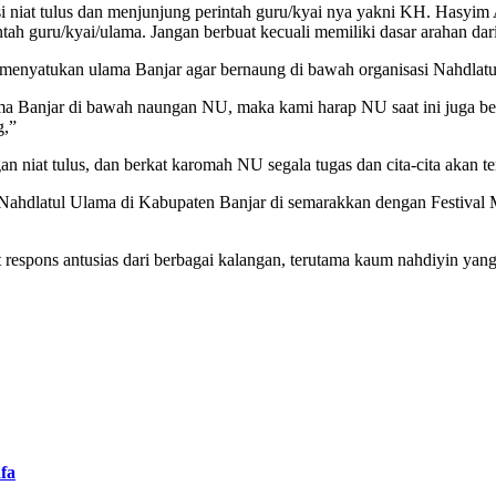
 niat tulus dan menjunjung perintah guru/kyai nya yakni KH. Hasyi
tah guru/kyai/ulama. Jangan berbuat kecuali memiliki dasar arahan dar
enyatukan ulama Banjar agar bernaung di bawah organisasi Nahdlatu
ma Banjar di bawah naungan NU, maka kami harap NU saat ini juga ber
g,”
gan niat tulus, dan berkat karomah NU segala tugas dan cita-cita akan t
 Nahdlatul Ulama di Kabupaten Banjar di semarakkan dengan Festival 
respons antusias dari berbagai kalangan, terutama kaum nahdiyin yang
fa