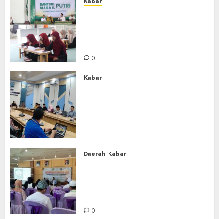
Kabar
Sejarah Baru, LBM PCNU
Banjar Gelar Bahtsul Masail
Putri Perdana di Kabupaten
Banjar
0
Kabar
Lakukan Kunjungan Kerja ke
Kabupaten Probolinggo,
Dewan Pendidikan Kabupaten
Banjar Bahas Peningkatan
Kualitas Layanan Pendidikan
0
Daerah
Kabar
BKPRMI Kabupaten Banjar
Gelar Penataran Metode Iqro
untuk Calon Ustadz dan
Ustadzah TPA
0