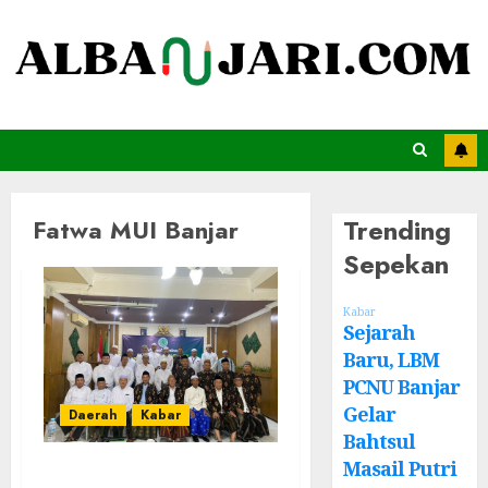
Trending
Fatwa MUI Banjar
Sepekan
Kabar
Sejarah
Baru, LBM
PCNU Banjar
Gelar
Daerah
Kabar
Bahtsul
Masail Putri
Terbaru, MUI