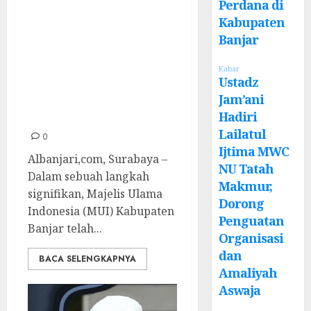
Perdana di
Banjar Terbitkan
Kabupaten
17 Fatwa Jadi
Banjar
Acuan Studi
Kabar
Banding dengan
Ustadz
MUI Kota
Jam’ani
Pasuruan
Hadiri
Lailatul
0
Ijtima MWC
Albanjari,com, Surabaya –
NU Tatah
Dalam sebuah langkah
Makmur,
signifikan, Majelis Ulama
Dorong
Indonesia (MUI) Kabupaten
Penguatan
Banjar telah...
Organisasi
dan
BACA SELENGKAPNYA
Amaliyah
Aswaja