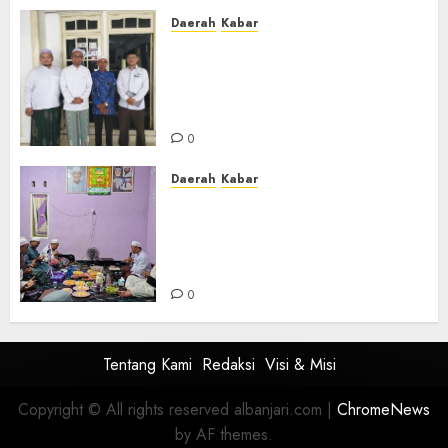
Daerah
Kabar
Usai Musyawarah MWC, Guru
Rahmat dan Guru Hamli
Nakhodai MWC NU Gambut
Masa Khidmat 2026/2031
0
Daerah
Kabar
Warga Pematang Hambawang
Rutin Gelar Manakib Siti
Khadijah, Mengharap
Keberkahan Rezeki
0
Tentang Kami
Redaksi
Visi & Misi
Copyright © All rights reserved albanjari.com
|
ChromeNews
by AF themes.