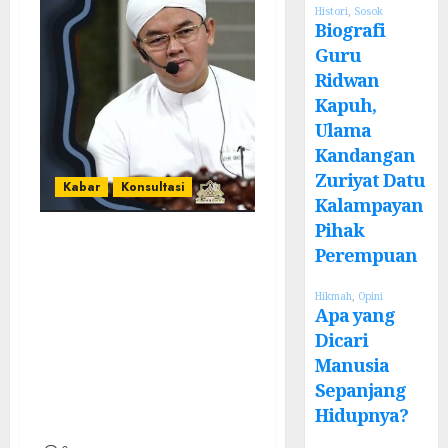
Histori
,
Sosok
Biografi
Guru
Ridwan
Kapuh,
Ulama
Kandangan
Zuriyat Datu
Kabar
Konsultasi
Kalampayan
Pihak
Mengulang Akad
Perempuan
Nikah, Akad
Nikah Via
Hikmah
,
Opini
Apa yang
Telepon, Apa
Dicari
Hukumnya? Ini
Manusia
Penjelasan Dari
Sepanjang
Hidupnya?
MUI Banjar