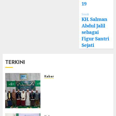
19
Sosok
KH. Salman
Abdul Jalil
sebagai
Figur Santri
Sejati
TERKINI
Kabar
Ustadz Jam’ani Hadiri Lailatul
Ijtima MWC NU Tatah
Makmur, Dorong Penguatan
Organisasi dan Amaliyah
Aswaja
0