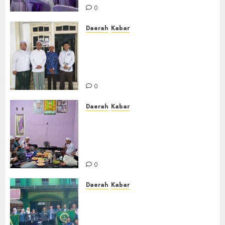
0
Daerah
Kabar
Usai Musyawarah MWC, Guru
Rahmat dan Guru Hamli
Nakhodai MWC NU Gambut
Masa Khidmat 2026/2031
0
Daerah
Kabar
Warga Pematang Hambawang
Rutin Gelar Manakib Siti
Khadijah, Mengharap
Keberkahan Rezeki
0
Daerah
Kabar
PC IPNU IPPNU Kabupaten
Banjar Gelar Bakti Sosial,
Himpun Donasi untuk Korban