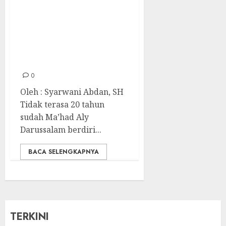
Selamat Hari
Milad Ke-20
Ma’had Aly
Darussalam
Martapura
0
Oleh : Syarwani Abdan, SH
Tidak terasa 20 tahun
sudah Ma’had Aly
Darussalam berdiri...
BACA SELENGKAPNYA
TERKINI