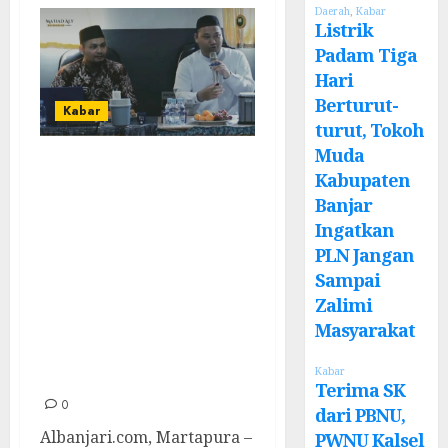
Daerah
,
Kabar
Listrik
Padam Tiga
Hari
Berturut-
Kabar
turut, Tokoh
Muda
Ma’had Aly
Kabupaten
Darussalam
Banjar
Martapura Gelar
Ingatkan
Diskusi Ilmiah,
PLN Jangan
Sampai
Gali Pemikiran
Zalimi
Syekh Arsyad
Masyarakat
tentang
Astronomi
Kabar
Terima SK
0
dari PBNU,
Albanjari.com, Martapura –
PWNU Kalsel