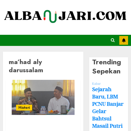
Trending
ma’had aly
darussalam
Sepekan
Kabar
Sejarah
Baru, LBM
PCNU Banjar
Histori
Gelar
Bahtsul
Diskusi Ilmiah
Masail Putri