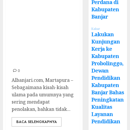
Ma’had Aly
Perdana di
Kabupaten
Darussalam: Di
Banjar
Masanya, Datu
Kelampayan
Kabar
Lakukan
Bahkan Harus
Kunjungan
Berdebat Agar
Kerja ke
Diterima oleh
Kabupaten
Masyarakat
Probolinggo,
Dewan
0
Pendidikan
Albanjari.com, Martapura –
Kabupaten
Sebagaimana kisah-kisah
Banjar Bahas
ulama pada umumnya yang
Peningkatan
sering mendapat
Kualitas
penolakan, bahkan tidak...
Layanan
Pendidikan
BACA SELENGKAPNYA