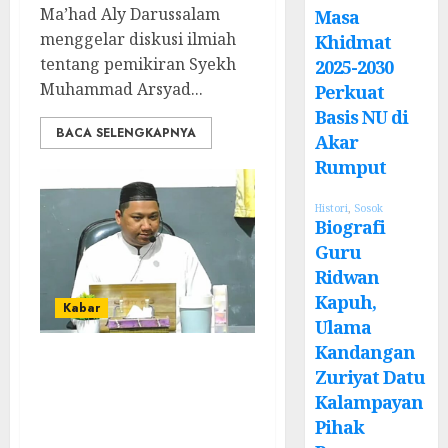
Ma’had Aly Darussalam
Masa
menggelar diskusi ilmiah
Khidmat
tentang pemikiran Syekh
2025-2030
Muhammad Arsyad...
Perkuat
Basis NU di
BACA SELENGKAPNYA
Akar
Rumput
Histori
,
Sosok
Biografi
Guru
Ridwan
Kapuh,
Kabar
Ulama
Kandangan
Guru Adi Hatim
Zuriyat Datu
Ceritakan Status
Kalampayan
Kontroversial
Pihak