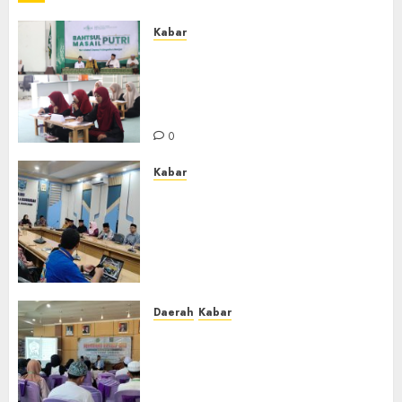
Kabar
Sejarah Baru, LBM PCNU
Banjar Gelar Bahtsul Masail
Putri Perdana di Kabupaten
Banjar
0
Kabar
Lakukan Kunjungan Kerja ke
Kabupaten Probolinggo,
Dewan Pendidikan Kabupaten
Banjar Bahas Peningkatan
Kualitas Layanan Pendidikan
0
Daerah
Kabar
BKPRMI Kabupaten Banjar
Gelar Penataran Metode Iqro
untuk Calon Ustadz dan
Ustadzah TPA