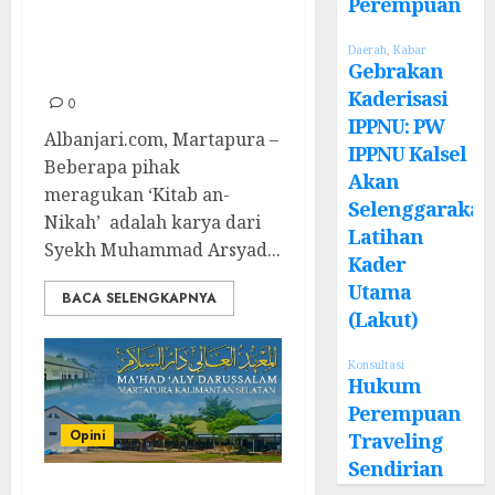
“Kitab an-Nikah”
Perempuan
Karya Datuk
Daerah
,
Kabar
Kelampayan
Gebrakan
Kaderisasi
0
IPPNU: PW
Albanjari.com, Martapura –
IPPNU Kalsel
Beberapa pihak
Akan
meragukan ‘Kitab an-
Selenggarakan
Nikah’ adalah karya dari
Latihan
Syekh Muhammad Arsyad...
Kader
Utama
BACA SELENGKAPNYA
(Lakut)
Konsultasi
Hukum
Perempuan
Opini
Traveling
Sendirian