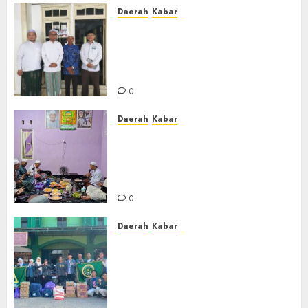
Daerah
Kabar
Usai Musyawarah MWC, Guru
Rahmat dan Guru Hamli
Nakhodai MWC NU Gambut
Masa Khidmat 2026/2031
0
Daerah
Kabar
Warga Pematang Hambawang
Rutin Gelar Manakib Siti
Khadijah, Mengharap
Keberkahan Rezeki
0
Daerah
Kabar
PC IPNU IPPNU Kabupaten
Banjar Gelar Bakti Sosial,
Himpun Donasi untuk Korban
Kebakaran Asrama Al-Manar
dan Al-Bushro