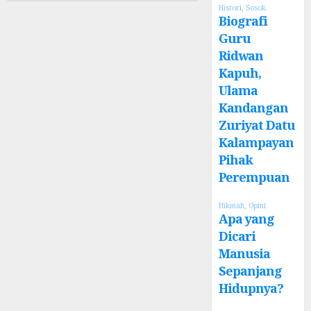
Histori
,
Sosok
Biografi
Guru
Ridwan
Kapuh,
Ulama
Kandangan
Zuriyat Datu
Kalampayan
Pihak
Perempuan
Hikmah
,
Opini
Apa yang
Dicari
Manusia
Sepanjang
Hidupnya?