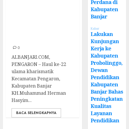
Perdana di
Ribuan Jama’ah
Kabupaten
Padati Haul KH.
Banjar
Muhammad
Kabar
Herman Hasyim
Lakukan
ke-22
Kunjungan
Kerja ke
0
Kabupaten
ALBANJARI.COM,
Probolinggo,
PENGARON – Haul ke-22
Dewan
ulama kharismatik
Pendidikan
Kecamatan Pengaron,
Kabupaten
Kabupaten Banjar
Banjar Bahas
KH.Muhammad Herman
Peningkatan
Hasyim...
Kualitas
Layanan
BACA SELENGKAPNYA
Pendidikan