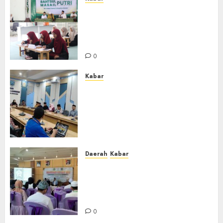
Sejarah Baru, LBM PCNU
Banjar Gelar Bahtsul Masail
Putri Perdana di Kabupaten
Banjar
0
Kabar
Lakukan Kunjungan Kerja ke
Kabupaten Probolinggo,
Dewan Pendidikan Kabupaten
Banjar Bahas Peningkatan
Kualitas Layanan Pendidikan
0
Daerah
Kabar
BKPRMI Kabupaten Banjar
Gelar Penataran Metode Iqro
untuk Calon Ustadz dan
Ustadzah TPA
0