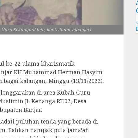
K
uru Sekumpul/ foto, kontributor albanjari
ul ke-22 ulama kharismatik
Banjar KH.Muhammad Herman Hasyim
erbagai kalangan, Minggu (13/11/2022).
selenggarakan di area Kubah Guru
uslimin Jl. Kenanga RT.02, Desa
bupaten Banjar.
adati puluhan tenda yang berada di
im. Bahkan nampak pula jama’ah