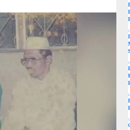
D
H
K
D