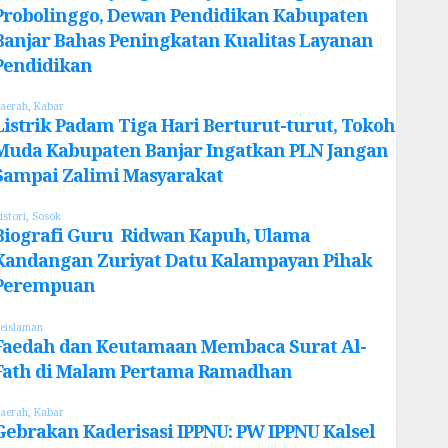
Probolinggo, Dewan Pendidikan Kabupaten
Banjar Bahas Peningkatan Kualitas Layanan
Pendidikan
aerah
,
Kabar
Listrik Padam Tiga Hari Berturut-turut, Tokoh
Muda Kabupaten Banjar Ingatkan PLN Jangan
Sampai Zalimi Masyarakat
istori
,
Sosok
Biografi Guru Ridwan Kapuh, Ulama
Kandangan Zuriyat Datu Kalampayan Pihak
Perempuan
eislaman
Faedah dan Keutamaan Membaca Surat Al-
Fath di Malam Pertama Ramadhan
aerah
,
Kabar
Gebrakan Kaderisasi IPPNU: PW IPPNU Kalsel