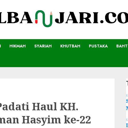
I
HIKMAH
SYARIAH
KHUTBAH
PUSTAKA
BAHT
K
adati Haul KH.
an Hasyim ke-22
K