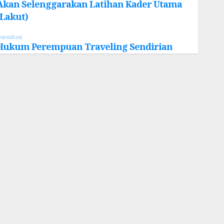
Akan Selenggarakan Latihan Kader Utama
(Lakut)
onsultasi
Hukum Perempuan Traveling Sendirian