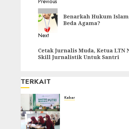
Previous
Benarkah Hukum Islam J
Beda Agama?
Next
Cetak Jurnalis Muda, Ketua LTN 
Skill Jurnalistik Untuk Santri
TERKAIT
Kabar
Sejarah Baru, LBM PCNU
Banjar Gelar Bahtsul
Masail Putri Perdana di
Kabupaten Banjar