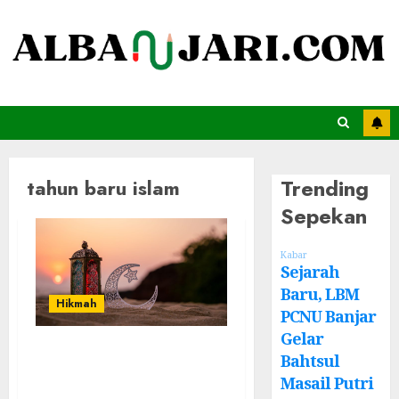
Trending
tahun baru islam
Sepekan
Kabar
Sejarah
Baru, LBM
Hikmah
PCNU Banjar
Gelar
Doa Akhir
Bahtsul
Zulhijjah dan
Masail Putri