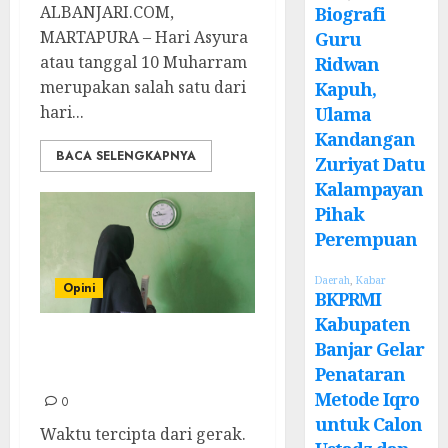
ALBANJARI.COM,
Biografi
MARTAPURA – Hari Asyura
Guru
atau tanggal 10 Muharram
Ridwan
merupakan salah satu dari
Kapuh,
hari...
Ulama
Kandangan
BACA SELENGKAPNYA
Zuriyat Datu
Kalampayan
Pihak
Perempuan
Daerah
,
Kabar
Opini
BKPRMI
Kabupaten
Tahun Baru,
Banjar Gelar
Gerak dan Waktu
Penataran
Metode Iqro
0
untuk Calon
Waktu tercipta dari gerak.