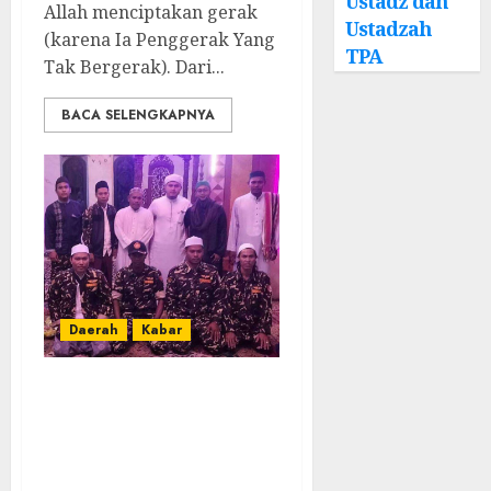
Ustadz dan
Allah menciptakan gerak
Ustadzah
(karena Ia Penggerak Yang
TPA
Tak Bergerak). Dari...
BACA SELENGKAPNYA
Daerah
Kabar
Banser Aluh-Aluh
Kawal Habib Ali
Husein Al Aydrus
Menuju Lokasi