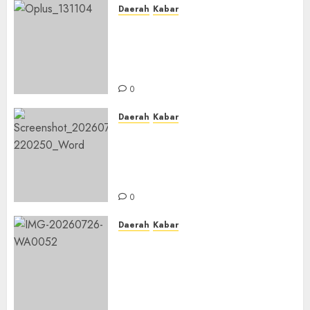
Daerah
Kabar
Usai Musyawarah MWC, Guru
Rahmat dan Guru Hamli
Nakhodai MWC NU Gambut
Masa Khidmat 2026/2031
0
Daerah
Kabar
Warga Pematang Hambawang
Rutin Gelar Manakib Siti
Khadijah, Mengharap
Keberkahan Rezeki
0
Daerah
Kabar
PC IPNU IPPNU Kabupaten
Banjar Gelar Bakti Sosial,
Himpun Donasi untuk Korban
Kebakaran Asrama Al-Manar
dan Al-Bushro