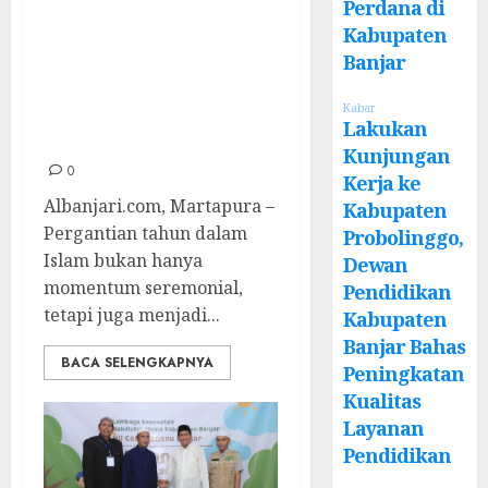
Awal Muharram:
Perdana di
Kabupaten
Mengawali Tahun
Banjar
Hijriah dengan
Harapan dan
Kabar
Lakukan
Taubat
Kunjungan
0
Kerja ke
Albanjari.com, Martapura –
Kabupaten
Pergantian tahun dalam
Probolinggo,
Islam bukan hanya
Dewan
momentum seremonial,
Pendidikan
tetapi juga menjadi...
Kabupaten
Banjar Bahas
BACA SELENGKAPNYA
Peningkatan
Kualitas
Layanan
Pendidikan