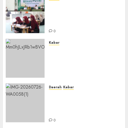
Sejarah Baru, LBM PCNU
Banjar Gelar Bahtsul Masail
Putri Perdana di Kabupaten
Banjar
0
Kabar
Lakukan Kunjungan Kerja ke
Kabupaten Probolinggo,
Dewan Pendidikan Kabupaten
Banjar Bahas Peningkatan
Kualitas Layanan Pendidikan
0
Daerah
Kabar
BKPRMI Kabupaten Banjar
Gelar Penataran Metode Iqro
untuk Calon Ustadz dan
Ustadzah TPA
0