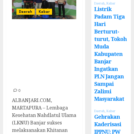
Daerah
,
Kabar
Listrik
Daerah
Kabar
Padam Tiga
Hari
Khitanan Massal
Berturut-
2023 Sukses
turut, Tokoh
Digelar, Ketua
Muda
Kabupaten
LKNU: Tahun
Banjar
Depan Kuota
Ingatkan
Peserta akan Kita
PLN Jangan
Tambah
Sampai
Zalimi
0
Masyarakat
ALBANJARI.COM,
MARTAPURA – Lembaga
Daerah
,
Kabar
Kesehatan Nahdlatul Ulama
Gebrakan
(LKNU) Banjar sukses
Kaderisasi
melaksanakan Khitanan
IPPNU: PW