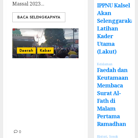
Massal 2023...
IPPNU Kalsel
Akan
BACA SELENGKAPNYA
Selenggarakan
Latihan
Kader
Utama
Daerah
Kabar
(Lakut)
Keislaman
Tradisi Unik 10
Faedah dan
Muharram Ala
Keutamaan
Desa Tunggul
Membaca
Surat Al-
Irang, Tiap
Fath di
Rumah Berbagi
Malam
Rupiah Untuk
Pertama
Anak Yatim
Ramadhan
0
Histori
,
Sosok