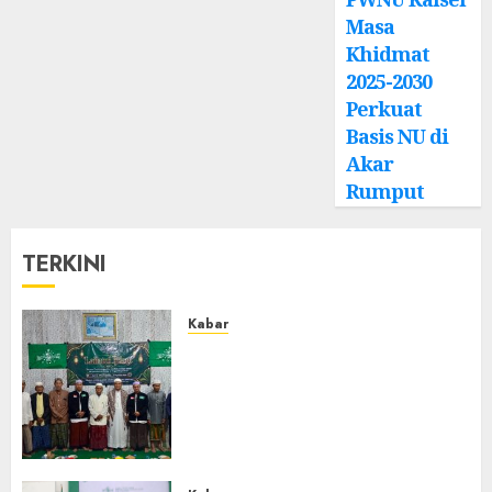
Masa
Khidmat
2025-2030
Perkuat
Basis NU di
Akar
Rumput
TERKINI
Kabar
Ustadz Jam’ani Hadiri Lailatul
Ijtima MWC NU Tatah
Makmur, Dorong Penguatan
Organisasi dan Amaliyah
Aswaja
0