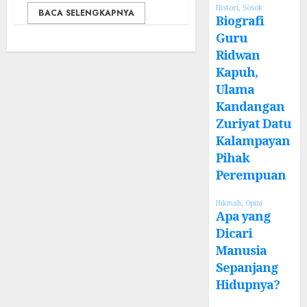
Histori
,
Sosok
BACA SELENGKAPNYA
Biografi
Guru
Ridwan
Kapuh,
Ulama
Kandangan
Zuriyat Datu
Kalampayan
Pihak
Perempuan
Hikmah
,
Opini
Apa yang
Dicari
Manusia
Sepanjang
Hidupnya?