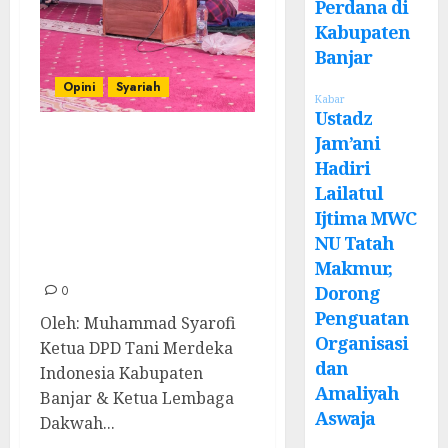
Perdana di
Kabupaten
Banjar
Opini
Syariah
Kabar
Ustadz
Menghitung Zakat
Jam’ani
Hadiri
Padi di Kabupaten
Lailatul
Banjar: Dari 153
Ijtima MWC
Ribu Ton Gabah
NU Tatah
ke Rp100 Miliar
Makmur,
Dorong
0
Penguatan
Oleh: Muhammad Syarofi
Organisasi
Ketua DPD Tani Merdeka
dan
Indonesia Kabupaten
Amaliyah
Banjar & Ketua Lembaga
Aswaja
Dakwah...