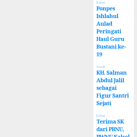
Kabar
Ponpes
Ishlahul
Aulad
Peringati
Haul Guru
Bustani ke-
19
Sosok
KH. Salman
Abdul Jalil
sebagai
Figur Santri
Sejati
Kabar
Terima SK
dari PBNU,
PWNU Kalsel