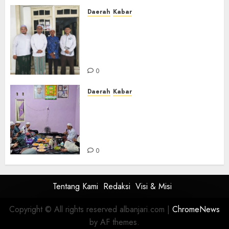
Daerah
Kabar
Usai Musyawarah MWC, Guru
Rahmat dan Guru Hamli
Nakhodai MWC NU Gambut
Masa Khidmat 2026/2031
0
Daerah
Kabar
Warga Pematang Hambawang
Rutin Gelar Manakib Siti
Khadijah, Mengharap
Keberkahan Rezeki
0
Tentang Kami
Redaksi
Visi & Misi
Copyright © All rights reserved albanjari.com
|
ChromeNews
by AF themes.