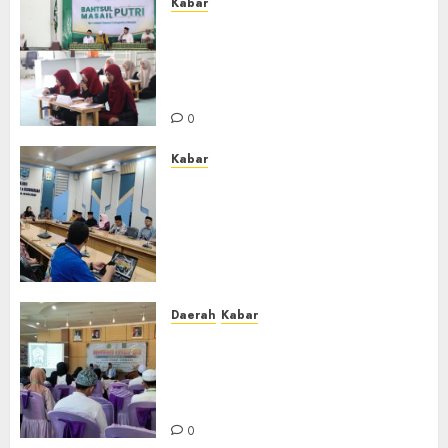
Kabar
Sejarah Baru, LBM PCNU
Banjar Gelar Bahtsul Masail
Putri Perdana di Kabupaten
Banjar
0
Kabar
Lakukan Kunjungan Kerja ke
Kabupaten Probolinggo,
Dewan Pendidikan Kabupaten
Banjar Bahas Peningkatan
Kualitas Layanan Pendidikan
0
Daerah
Kabar
BKPRMI Kabupaten Banjar
Gelar Penataran Metode Iqro
untuk Calon Ustadz dan
Ustadzah TPA
0