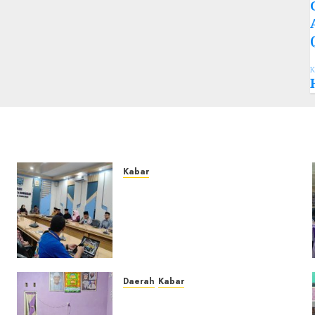
K
Kabar
Lakukan Kunjungan Kerja ke
Kabupaten Probolinggo,
Dewan Pendidikan
Kabupaten Banjar Bahas
Peningkatan Kualitas
Layanan Pendidikan
Daerah
Kabar
0
u
Warga Pematang
Hambawang Rutin Gelar