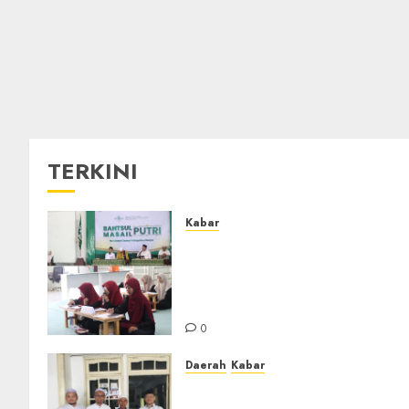
TERKINI
Kabar
Sejarah Baru, LBM PCNU
Banjar Gelar Bahtsul Masail
Putri Perdana di Kabupaten
Banjar
0
Daerah
Kabar
Usai Musyawarah MWC, Gur
Rahmat dan Guru Hamli