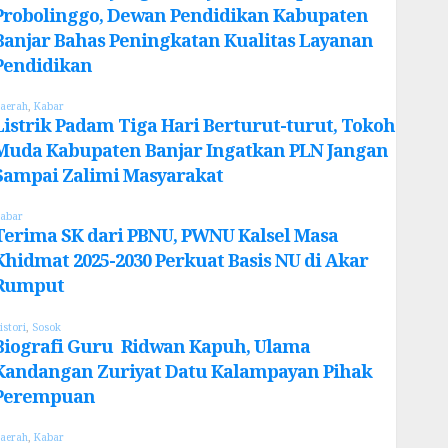
Probolinggo, Dewan Pendidikan Kabupaten
Banjar Bahas Peningkatan Kualitas Layanan
Pendidikan
aerah
,
Kabar
Listrik Padam Tiga Hari Berturut-turut, Tokoh
Muda Kabupaten Banjar Ingatkan PLN Jangan
Sampai Zalimi Masyarakat
abar
Terima SK dari PBNU, PWNU Kalsel Masa
Khidmat 2025-2030 Perkuat Basis NU di Akar
Rumput
istori
,
Sosok
Biografi Guru Ridwan Kapuh, Ulama
Kandangan Zuriyat Datu Kalampayan Pihak
Perempuan
aerah
,
Kabar