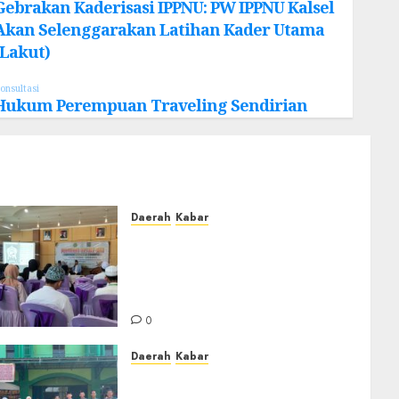
Gebrakan Kaderisasi IPPNU: PW IPPNU Kalsel
Akan Selenggarakan Latihan Kader Utama
(Lakut)
onsultasi
Hukum Perempuan Traveling Sendirian
Daerah
Kabar
BKPRMI Kabupaten Banjar
Gelar Penataran Metode Iqro
untuk Calon Ustadz dan
Ustadzah TPA
0
Daerah
Kabar
PC IPNU IPPNU Kabupaten
Banjar Gelar Bakti Sosial,