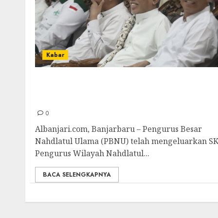
Kabar
Terima SK dari PBNU, PWNU Kalsel Masa
Khidmat 2025-2030 Perkuat Basis NU di Akar
Rumput
0
Albanjari.com, Banjarbaru – Pengurus Besar
Nahdlatul Ulama (PBNU) telah mengeluarkan S
Pengurus Wilayah Nahdlatul...
BACA SELENGKAPNYA