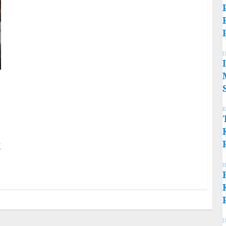
D
K
K
H
D