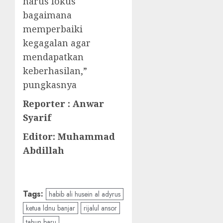
harus fokus
bagaimana
memperbaiki
kegagalan agar
mendapatkan
keberhasilan,”
pungkasnya
Reporter : Anwar
Syarif
Editor: Muhammad
Abdillah
Tags:
habib ali husein al adyrus
ketua ldnu banjar
rijalul ansor
tahun baru