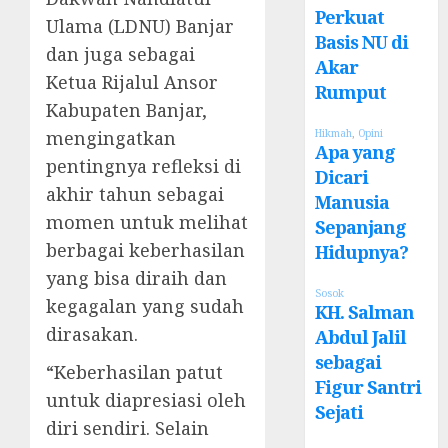
Perkuat
Ulama (LDNU) Banjar
Basis NU di
dan juga sebagai
Akar
Ketua Rijalul Ansor
Rumput
Kabupaten Banjar,
mengingatkan
Hikmah
,
Opini
Apa yang
pentingnya refleksi di
Dicari
akhir tahun sebagai
Manusia
momen untuk melihat
Sepanjang
berbagai keberhasilan
Hidupnya?
yang bisa diraih dan
Sosok
kegagalan yang sudah
KH. Salman
dirasakan.
Abdul Jalil
sebagai
“Keberhasilan patut
Figur Santri
untuk diapresiasi oleh
Sejati
diri sendiri. Selain