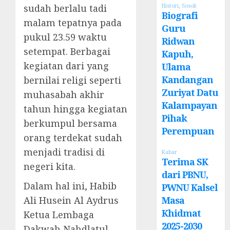
sudah berlalu tadi
Histori
,
Sosok
Biografi
malam tepatnya pada
Guru
pukul 23.59 waktu
Ridwan
setempat. Berbagai
Kapuh,
kegiatan dari yang
Ulama
Kandangan
bernilai religi seperti
Zuriyat Datu
muhasabah akhir
Kalampayan
tahun hingga kegiatan
Pihak
berkumpul bersama
Perempuan
orang terdekat sudah
menjadi tradisi di
Kabar
Terima SK
negeri kita.
dari PBNU,
Dalam hal ini, Habib
PWNU Kalsel
Ali Husein Al Aydrus
Masa
Khidmat
Ketua Lembaga
2025-2030
Dakwah Nahdlatul