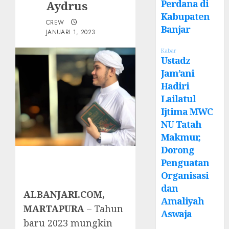
Perdana di
Aydrus
Kabupaten
CREW
Banjar
JANUARI 1, 2023
Kabar
Ustadz
Jam’ani
Hadiri
Lailatul
Ijtima MWC
NU Tatah
Makmur,
Dorong
Penguatan
Organisasi
dan
ALBANJARI.COM,
Amaliyah
MARTAPURA
– Tahun
Aswaja
baru 2023 mungkin