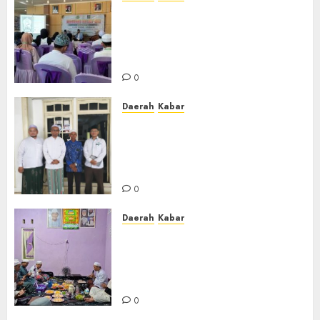
BKPRMI Kabupaten Banjar
Gelar Penataran Metode Iqro
untuk Calon Ustadz dan
Ustadzah TPA
0
Daerah
Kabar
Usai Musyawarah MWC, Guru
Rahmat dan Guru Hamli
Nakhodai MWC NU Gambut
Masa Khidmat 2026/2031
0
Daerah
Kabar
Warga Pematang Hambawang
Rutin Gelar Manakib Siti
Khadijah, Mengharap
Keberkahan Rezeki
0