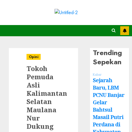
Trending
Opini
Sepekan
Tokoh
Pemuda
Kabar
Sejarah
Asli
Baru, LBM
Kalimantan
PCNU Banjar
Selatan
Gelar
Maulana
Bahtsul
Masail Putri
Nur
Perdana di
Dukung
Kabupaten