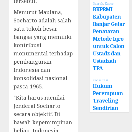
tersebut.
Daerah
,
Kabar
BKPRMI
Menurut Maulana,
Kabupaten
Soeharto adalah salah
Banjar Gelar
satu tokoh besar
Penataran
bangsa yang memiliki
Metode Iqro
kontribusi
untuk Calon
Ustadz dan
monumental terhadap
Ustadzah
pembangunan
TPA
Indonesia dan
konsolidasi nasional
Konsultasi
Hukum
pasca-1965.
Perempuan
“Kita harus menilai
Traveling
Jenderal Soeharto
Sendirian
secara objektif. Di
bawah kepemimpinan
beliau, Indonesia