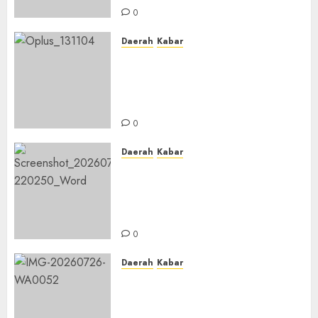
0
Daerah
Kabar
Usai Musyawarah MWC, Guru
Rahmat dan Guru Hamli
Nakhodai MWC NU Gambut
Masa Khidmat 2026/2031
0
Daerah
Kabar
Warga Pematang Hambawang
Rutin Gelar Manakib Siti
Khadijah, Mengharap
Keberkahan Rezeki
0
Daerah
Kabar
PC IPNU IPPNU Kabupaten
Banjar Gelar Bakti Sosial,
Himpun Donasi untuk Korban