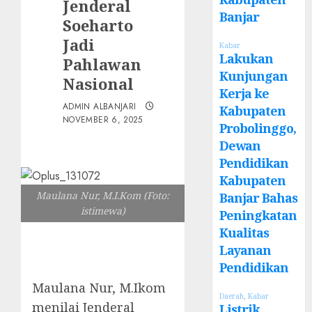
Jenderal
Banjar
Soeharto
Jadi
Kabar
Lakukan
Pahlawan
Kunjungan
Nasional
Kerja ke
ADMIN ALBANJARI
Kabupaten
NOVEMBER 6, 2025
Probolinggo,
Dewan
Pendidikan
Kabupaten
Maulana Nur, M.I.Kom (Foto:
Banjar Bahas
istimewa)
Peningkatan
Kualitas
Layanan
Pendidikan
Maulana Nur, M.Ikom
Daerah
,
Kabar
menilai Jenderal
Listrik