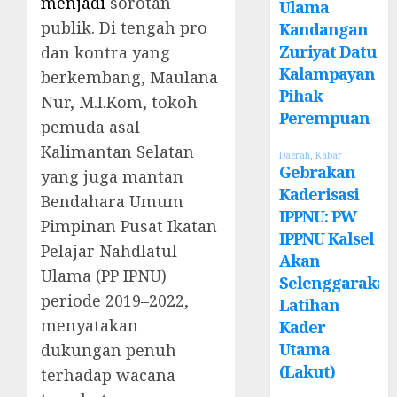
menjadi
sorotan
Ulama
publik. Di tengah pro
Kandangan
Zuriyat Datu
dan kontra yang
Kalampayan
berkembang, Maulana
Pihak
Nur, M.I.Kom, tokoh
Perempuan
pemuda asal
Kalimantan Selatan
Daerah
,
Kabar
Gebrakan
yang juga mantan
Kaderisasi
Bendahara Umum
IPPNU: PW
Pimpinan Pusat Ikatan
IPPNU Kalsel
Pelajar Nahdlatul
Akan
Ulama (PP IPNU)
Selenggarakan
periode 2019–2022,
Latihan
menyatakan
Kader
Utama
dukungan penuh
(Lakut)
terhadap wacana