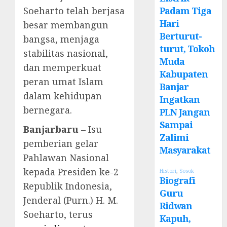
Soeharto telah berjasa
Padam Tiga
Hari
besar membangun
Berturut-
bangsa, menjaga
turut, Tokoh
stabilitas nasional,
Muda
dan memperkuat
Kabupaten
peran umat Islam
Banjar
dalam kehidupan
Ingatkan
bernegara.
PLN Jangan
Sampai
Banjarbaru
– Isu
Zalimi
pemberian gelar
Masyarakat
Pahlawan Nasional
kepada Presiden ke-2
Histori
,
Sosok
Biografi
Republik Indonesia,
Guru
Jenderal (Purn.) H. M.
Ridwan
Soeharto, terus
Kapuh,