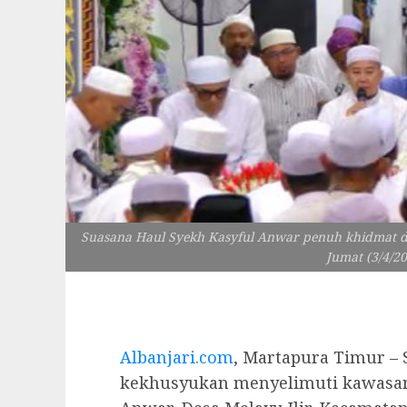
Suasana Haul Syekh Kasyful Anwar penuh khidmat de
Jumat (3/4/2
Albanjari.com
, Martapura Timur –
kekhusyukan menyelimuti kawasan