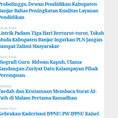
Probolinggo, Dewan Pendidikan Kabupaten
Banjar Bahas Peningkatan Kualitas Layanan
Pendidikan
aerah
,
Kabar
Listrik Padam Tiga Hari Berturut-turut, Tokoh
Muda Kabupaten Banjar Ingatkan PLN Jangan
Sampai Zalimi Masyarakat
istori
,
Sosok
Biografi Guru Ridwan Kapuh, Ulama
Kandangan Zuriyat Datu Kalampayan Pihak
Perempuan
eislaman
Faedah dan Keutamaan Membaca Surat Al-
Fath di Malam Pertama Ramadhan
aerah
,
Kabar
Gebrakan Kaderisasi IPPNU: PW IPPNU Kalsel