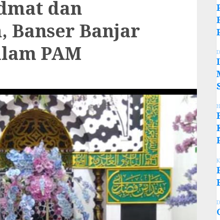
dmat dan
, Banser Banjar
dalam PAM
D
H
K
D