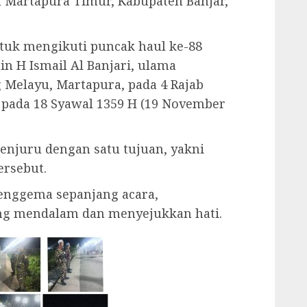
n Martapura Timur, Kabupaten Banjar,
tuk mengikuti puncak haul ke-88
 H Ismail Al Banjari, ulama
 Melayu, Martapura, pada 4 Rajab
t pada 18 Syawal 1359 H (19 November
penjuru dengan satu tujuan, yakni
ersebut.
menggema sepanjang acara,
ng mendalam dan menyejukkan hati.