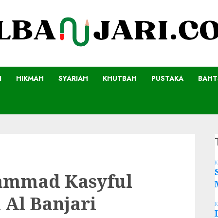
I
HIKMAH
SYARIAH
KHUTBAH
PUSTAKA
BAHT
K
ammad Kasyful
 Al Banjari
K