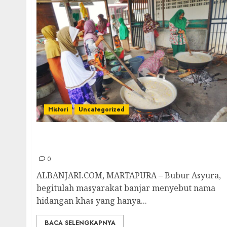
Histori
Uncategorized
Sejarah Bubur Asyura, Ternyata Sudah Ada
Sejak Zaman Nabi Nuh!
0
ALBANJARI.COM, MARTAPURA – Bubur Asyura,
begitulah masyarakat banjar menyebut nama
hidangan khas yang hanya...
BACA SELENGKAPNYA