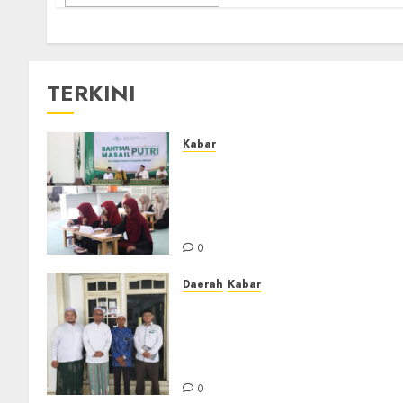
TERKINI
Kabar
Sejarah Baru, LBM PCNU
Banjar Gelar Bahtsul Masail
Putri Perdana di Kabupaten
Banjar
0
Daerah
Kabar
Usai Musyawarah MWC, Gur
Rahmat dan Guru Hamli
Nakhodai MWC NU Gambut
Masa Khidmat 2026/2031
0