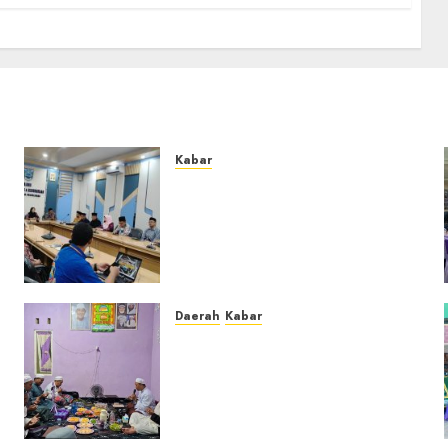
Kabar
Lakukan Kunjungan Kerja ke
Kabupaten Probolinggo,
Dewan Pendidikan
Kabupaten Banjar Bahas
Peningkatan Kualitas
Layanan Pendidikan
Daerah
Kabar
0
u
Warga Pematang
Hambawang Rutin Gelar
Manakib Siti Khadijah,
Mengharap Keberkahan
Rezeki