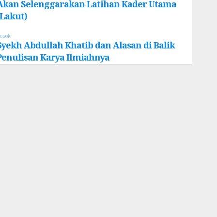
Akan Selenggarakan Latihan Kader Utama
(Lakut)
osok
Syekh Abdullah Khatib dan Alasan di Balik
Penulisan Karya Ilmiahnya