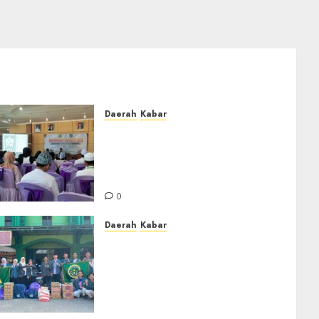
Daerah
Kabar
BKPRMI Kabupaten Banjar
Gelar Penataran Metode Iqro
untuk Calon Ustadz dan
Ustadzah TPA
0
Daerah
Kabar
PC IPNU IPPNU Kabupaten
Banjar Gelar Bakti Sosial,
Himpun Donasi untuk
Korban Kebakaran Asrama
Al-Manar dan Al-Bushro