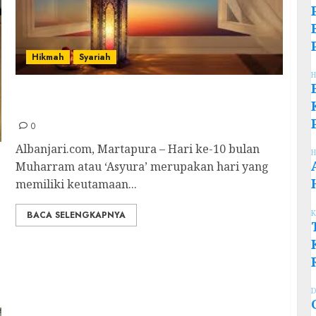
Hikmah
Syariah
H
Amaliyah 10 Muharram: Menghidupkan Hari
yang Dimuliakan Allah
0
Albanjari.com, Martapura – Hari ke-10 bulan
H
Muharram atau ‘Asyura’ merupakan hari yang
memiliki keutamaan...
K
BACA SELENGKAPNYA
D