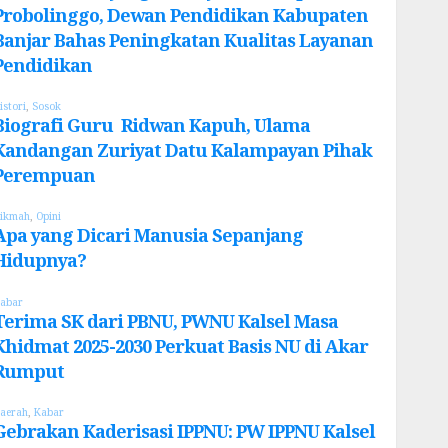
Probolinggo, Dewan Pendidikan Kabupaten
Banjar Bahas Peningkatan Kualitas Layanan
Pendidikan
istori
,
Sosok
Biografi Guru Ridwan Kapuh, Ulama
Kandangan Zuriyat Datu Kalampayan Pihak
Perempuan
ikmah
,
Opini
Apa yang Dicari Manusia Sepanjang
Hidupnya?
abar
Terima SK dari PBNU, PWNU Kalsel Masa
Khidmat 2025-2030 Perkuat Basis NU di Akar
Rumput
aerah
,
Kabar
Gebrakan Kaderisasi IPPNU: PW IPPNU Kalsel