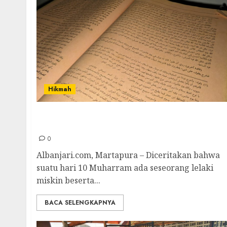
Hikmah
Cerita inspiratif Hari ‘Asyura kutipan Syekh
Abi Bakr Syatha
0
Albanjari.com, Martapura – Diceritakan bahwa
suatu hari 10 Muharram ada seseorang lelaki
miskin beserta...
BACA SELENGKAPNYA