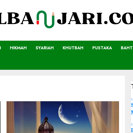
I
HIKMAH
SYARIAH
KHUTBAH
PUSTAKA
BAHT
K
K