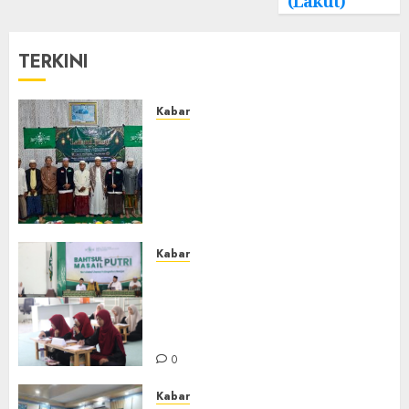
(Lakut)
TERKINI
Kabar
Ustadz Jam’ani Hadiri Lailatul
Ijtima MWC NU Tatah
Makmur, Dorong Penguatan
Organisasi dan Amaliyah
Aswaja
0
Kabar
Sejarah Baru, LBM PCNU
Banjar Gelar Bahtsul Masail
Putri Perdana di Kabupaten
Banjar
0
Kabar