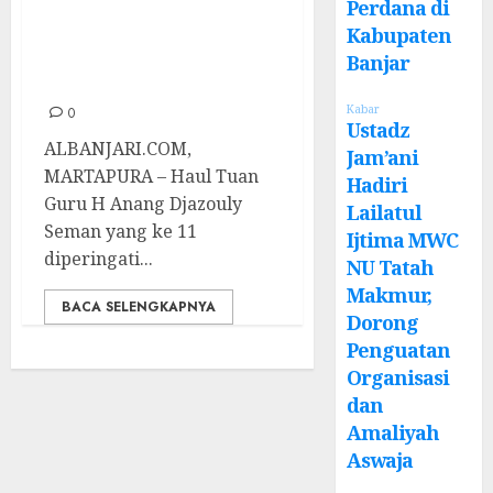
Perdana di
Peringatan Haul
Kabupaten
Abah Anang
Banjar
Djazouly
Kabar
0
Ustadz
ALBANJARI.COM,
Jam’ani
MARTAPURA – Haul Tuan
Hadiri
Guru H Anang Djazouly
Lailatul
Seman yang ke 11
Ijtima MWC
diperingati...
NU Tatah
Makmur,
BACA SELENGKAPNYA
Dorong
Penguatan
Organisasi
dan
Amaliyah
Aswaja