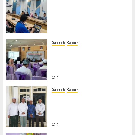
Lakukan Kunjungan Kerja ke
Kabupaten Probolinggo,
Dewan Pendidikan Kabupaten
Banjar Bahas Peningkatan
Kualitas Layanan Pendidikan
0
Daerah
Kabar
BKPRMI Kabupaten Banjar
Gelar Penataran Metode Iqro
untuk Calon Ustadz dan
Ustadzah TPA
0
Daerah
Kabar
Usai Musyawarah MWC, Guru
Rahmat dan Guru Hamli
Nakhodai MWC NU Gambut
Masa Khidmat 2026/2031
0