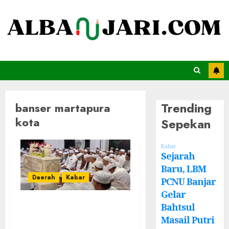
Trending
banser martapura
kota
Sepekan
Kabar
Sejarah
Baru, LBM
Daerah
Kabar
PCNU Banjar
Gelar
Banser Martapura
Bahtsul
Kota Kawal
Masail Putri