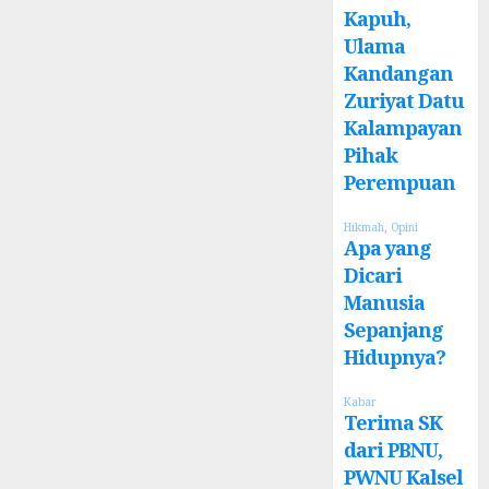
Kapuh,
Ulama
Kandangan
Zuriyat Datu
Kalampayan
Pihak
Perempuan
Hikmah
,
Opini
Apa yang
Dicari
Manusia
Sepanjang
Hidupnya?
Kabar
Terima SK
dari PBNU,
PWNU Kalsel