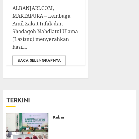
ALBANJARI.COM,
MARTAPURA – Lembaga
Amil Zakat Infak dan
Shodaqoh Nahdlatul Ulama
(Lazisnu) menyerahkan
hasil...
BACA SELENGKAPNYA
TERKINI
Kabar
Sejarah Baru, LBM PCNU
Banjar Gelar Bahtsul Masail
Putri Perdana di Kabupaten