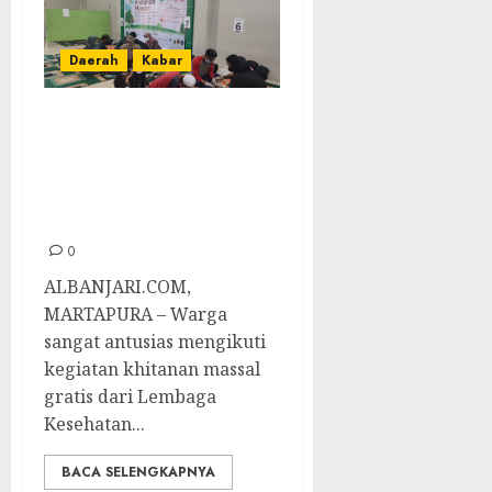
Daerah
Kabar
Warga Antusias
Ikuti Khitanan
Massal di Gedung
PCNU Banjar
0
ALBANJARI.COM,
MARTAPURA – Warga
sangat antusias mengikuti
kegiatan khitanan massal
gratis dari Lembaga
Kesehatan...
BACA SELENGKAPNYA