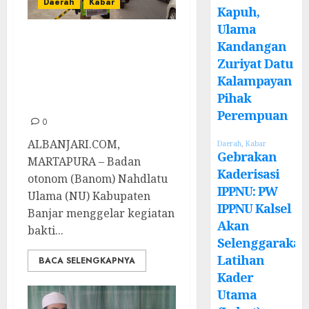
Daerah
Kabar
Kapuh,
Ulama
Banom NU Banjar
Kandangan
Gelar Bakti Sosial
Zuriyat Datu
Untuk Korban
Kalampayan
Pihak
Gempa di Cianjur
Perempuan
0
ALBANJARI.COM,
Daerah
,
Kabar
Gebrakan
MARTAPURA – Badan
Kaderisasi
otonom (Banom) Nahdlatu
IPPNU: PW
Ulama (NU) Kabupaten
IPPNU Kalsel
Banjar menggelar kegiatan
Akan
bakti...
Selenggarakan
Latihan
BACA SELENGKAPNYA
Kader
Utama