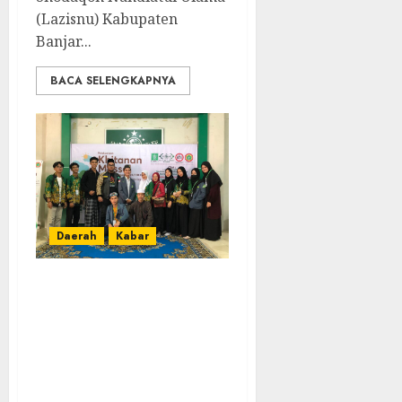
(Lazisnu) Kabupaten
Banjar...
BACA SELENGKAPNYA
Daerah
Kabar
Komisariat IPNU
IPPNU
Darussalam Bantu
Kegiatan Sunatan
Massal LKNU