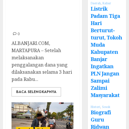
Daerah
,
Kabar
Serahkan Bantuan
Listrik
Padam Tiga
Korban Gempa
Hari
Cianjur
Berturut-
0
turut, Tokoh
ALBANJARI.COM,
Muda
MARTAPURA – Setelah
Kabupaten
melaksanakan
Banjar
penggalangan dana yang
Ingatkan
dilaksanakan selama 3 hari
PLN Jangan
pada Rabu...
Sampai
Zalimi
BACA SELENGKAPNYA
Masyarakat
Histori
,
Sosok
Biografi
Guru
Ridwan