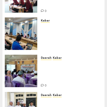
Banjar
0
Kabar
Lakukan Kunjungan Kerja ke
Kabupaten Probolinggo,
Dewan Pendidikan Kabupaten
Banjar Bahas Peningkatan
Kualitas Layanan Pendidikan
0
Daerah
Kabar
BKPRMI Kabupaten Banjar
Gelar Penataran Metode Iqro
untuk Calon Ustadz dan
Ustadzah TPA
0
Daerah
Kabar
Usai Musyawarah MWC, Guru
Rahmat dan Guru Hamli