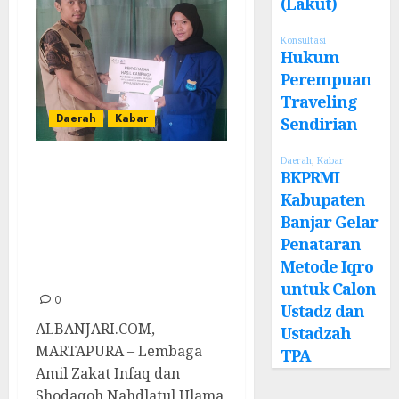
(Lakut)
Konsultasi
Hukum
Perempuan
Traveling
Daerah
Kabar
Sendirian
Lazisnu Banjar
Daerah
,
Kabar
BKPRMI
Serahkan Bantuan
Kabupaten
Hasil Donasi
Banjar Gelar
Penataran
Untuk Operasi
Metode Iqro
Ustadz Syahrian
untuk Calon
0
Ustadz dan
ALBANJARI.COM,
Ustadzah
MARTAPURA – Lembaga
TPA
Amil Zakat Infaq dan
Shodaqoh Nahdlatul Ulama