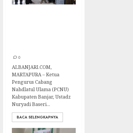
Ketua PCNU
Banjar Apresiasi
Tim Medis
Khitanan Massal
LKNU
0
ALBANJARI.COM,
MARTAPURA – Ketua
Pengurus Cabang
Nahdlatul Ulama (PCNU)
Kabupaten Banjar, Ustadz
Nuryadi Baseri...
BACA SELENGKAPNYA