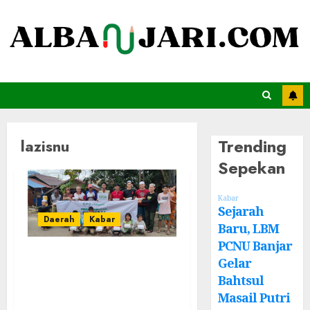
Trending
lazisnu
Sepekan
Kabar
Sejarah
Daerah
Kabar
Baru, LBM
PCNU Banjar
LAZISNU Banjar
Gelar
Salurkan Ratusan
Bahtsul
Fidyah Untuk
Masail Putri