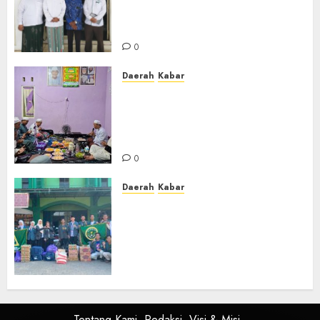
Nakhodai MWC NU Gambut
Masa Khidmat 2026/2031
0
Daerah
Kabar
Warga Pematang Hambawang
Rutin Gelar Manakib Siti
Khadijah, Mengharap
Keberkahan Rezeki
0
Daerah
Kabar
PC IPNU IPPNU Kabupaten
Banjar Gelar Bakti Sosial,
Himpun Donasi untuk Korban
Kebakaran Asrama Al-Manar
dan Al-Bushro
0
Tentang Kami
Redaksi
Visi & Misi