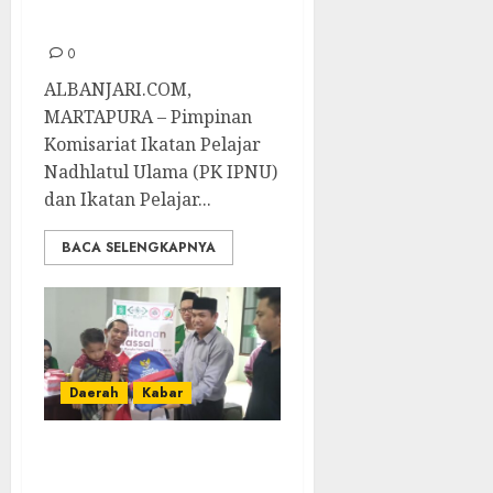
Banjar
0
ALBANJARI.COM,
MARTAPURA – Pimpinan
Komisariat Ikatan Pelajar
Nadhlatul Ulama (PK IPNU)
dan Ikatan Pelajar...
BACA SELENGKAPNYA
Daerah
Kabar
Zaini Makky
Apresiasi