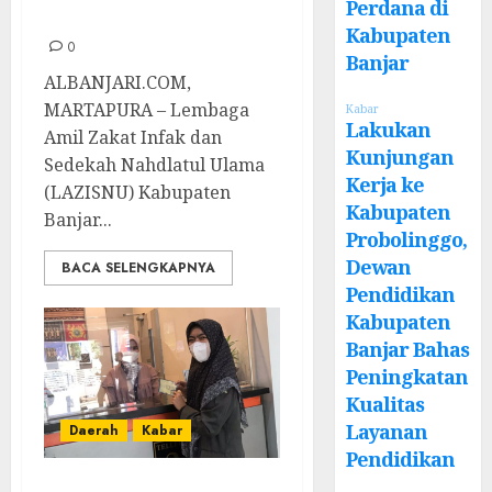
Perdana di
Kaum Dhuafa
Kabupaten
0
Banjar
ALBANJARI.COM,
MARTAPURA – Lembaga
Kabar
Lakukan
Amil Zakat Infak dan
Kunjungan
Sedekah Nahdlatul Ulama
Kerja ke
(LAZISNU) Kabupaten
Kabupaten
Banjar...
Probolinggo,
Dewan
BACA SELENGKAPNYA
Pendidikan
Kabupaten
Banjar Bahas
Peningkatan
Kualitas
Layanan
Daerah
Kabar
Pendidikan
NU Banjar