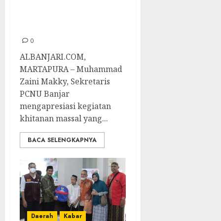
Khitanan Massal
LKNU Banjar
0
ALBANJARI.COM,
MARTAPURA – Muhammad
Zaini Makky, Sekretaris
PCNU Banjar
mengapresiasi kegiatan
khitanan massal yang...
BACA SELENGKAPNYA
Daerah
Kabar