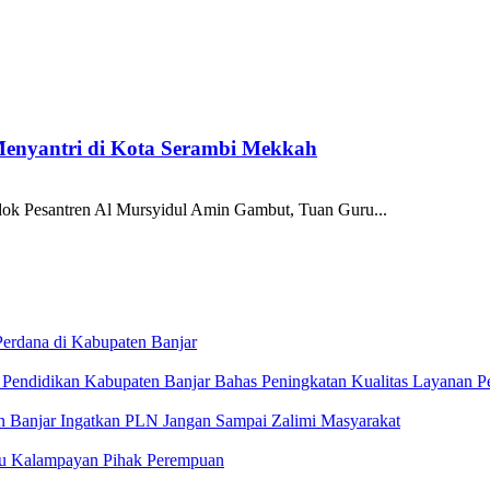
enyantri di Kota Serambi Mekkah
esantren Al Mursyidul Amin Gambut, Tuan Guru...
Perdana di Kabupaten Banjar
Pendidikan Kabupaten Banjar Bahas Peningkatan Kualitas Layanan P
en Banjar Ingatkan PLN Jangan Sampai Zalimi Masyarakat
tu Kalampayan Pihak Perempuan