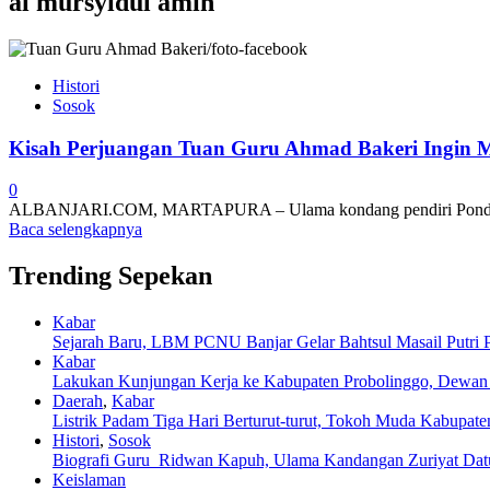
al mursyidul amin
Histori
Sosok
Kisah Perjuangan Tuan Guru Ahmad Bakeri Ingin M
0
ALBANJARI.COM, MARTAPURA – Ulama kondang pendiri Pondok P
Baca selengkapnya
Trending Sepekan
Kabar
Sejarah Baru, LBM PCNU Banjar Gelar Bahtsul Masail Putri 
Kabar
Lakukan Kunjungan Kerja ke Kabupaten Probolinggo, Dewan 
Daerah
,
Kabar
Listrik Padam Tiga Hari Berturut-turut, Tokoh Muda Kabupat
Histori
,
Sosok
Biografi Guru Ridwan Kapuh, Ulama Kandangan Zuriyat Da
Keislaman