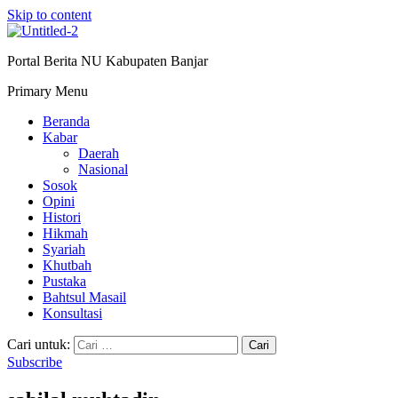
Skip to content
Portal Berita NU Kabupaten Banjar
Primary Menu
Beranda
Kabar
Daerah
Nasional
Sosok
Opini
Histori
Hikmah
Syariah
Khutbah
Pustaka
Bahtsul Masail
Konsultasi
Cari untuk:
Subscribe