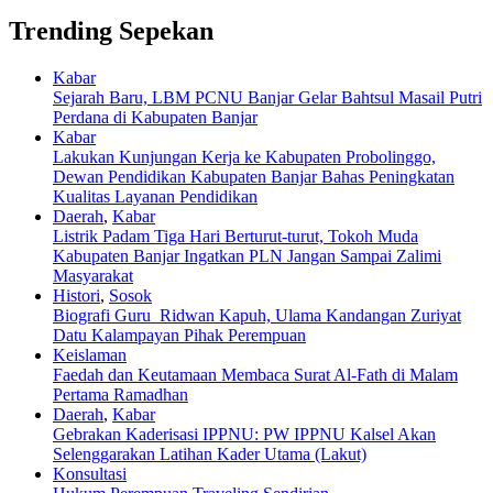
Trending Sepekan
Kabar
Sejarah Baru, LBM PCNU Banjar Gelar Bahtsul Masail Putri
Perdana di Kabupaten Banjar
Kabar
Lakukan Kunjungan Kerja ke Kabupaten Probolinggo,
Dewan Pendidikan Kabupaten Banjar Bahas Peningkatan
Kualitas Layanan Pendidikan
Daerah
,
Kabar
Listrik Padam Tiga Hari Berturut-turut, Tokoh Muda
Kabupaten Banjar Ingatkan PLN Jangan Sampai Zalimi
Masyarakat
Histori
,
Sosok
Biografi Guru Ridwan Kapuh, Ulama Kandangan Zuriyat
Datu Kalampayan Pihak Perempuan
Keislaman
Faedah dan Keutamaan Membaca Surat Al-Fath di Malam
Pertama Ramadhan
Daerah
,
Kabar
Gebrakan Kaderisasi IPPNU: PW IPPNU Kalsel Akan
Selenggarakan Latihan Kader Utama (Lakut)
Konsultasi