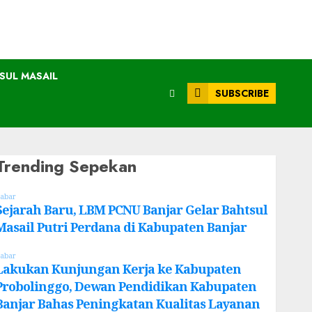
SUL MASAIL
SUBSCRIBE
Trending Sepekan
abar
Sejarah Baru, LBM PCNU Banjar Gelar Bahtsul
Masail Putri Perdana di Kabupaten Banjar
abar
Lakukan Kunjungan Kerja ke Kabupaten
Probolinggo, Dewan Pendidikan Kabupaten
Banjar Bahas Peningkatan Kualitas Layanan