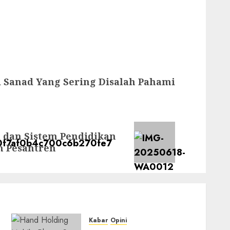
 Sanad Yang Sering Disalah Pahami
) dan Sistem Pendidikan
m Pesantren
Kabar
Opini