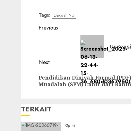
Tags:
Dakwah NU
Previous
Urgensi
Next
Pendidikan Diniyah Formal (PDF
Muadalah (SPM) Lahir dari Rahi
TERKAIT
Opini