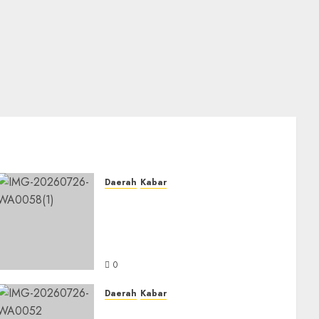
Daerah
Kabar
BKPRMI Kabupaten Banjar
Gelar Penataran Metode Iqro
untuk Calon Ustadz dan
Ustadzah TPA
0
Daerah
Kabar
PC IPNU IPPNU Kabupaten