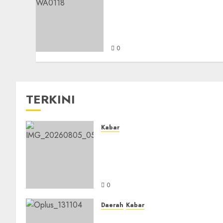
Organisasi Bukan
Penghambat Pendidikan,
Melainkan Jembatan
Menuju Masa Depan
0
TERKINI
Kabar
Sejarah Baru, LBM PCNU
Banjar Gelar Bahtsul Masail
Putri Perdana di Kabupaten
Banjar
0
Daerah
Kabar
Usai Musyawarah MWC, Gur