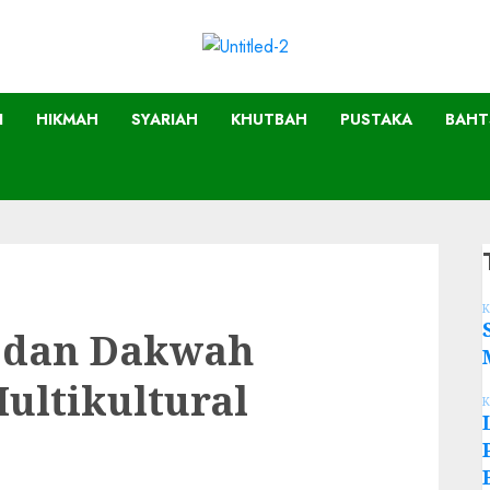
I
HIKMAH
SYARIAH
KHUTBAH
PUSTAKA
BAHT
K
 dan Dakwah
ultikultural
K