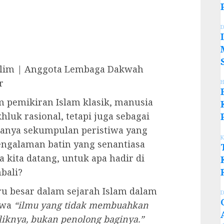
D
uslim | Anggota Lembaga Dakwah
r
H
 pemikiran Islam klasik, manusia
luk rasional, tetapi juga sebagai
anya sekumpulan peristiwa yang
K
engalaman batin yang senantiasa
kita datang, untuk apa hadir di
bali?
u besar dalam sejarah Islam dalam
D
hwa
“ilmu yang tidak membuahkan
liknya, bukan penolong baginya.”