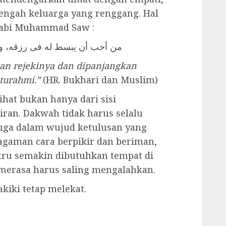
ngah keluarga yang renggang. Hal
Nabi Muhammad Saw :
من أحب أن يبسط له فى رزقه، وي)
kan rejekinya dan dipanjangkan
turahmi.”
(HR. Bukhari dan Muslim)
ihat bukan hanya dari sisi
diran. Dakwah tidak harus selalu
juga dalam wujud ketulusan yang
agaman cara berpikir dan beriman,
tru semakin dibutuhkan tempat di
merasa harus saling mengalahkan.
kiki tetap melekat.