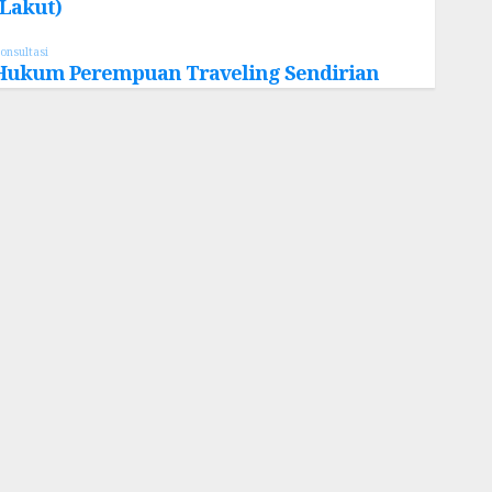
(Lakut)
onsultasi
Hukum Perempuan Traveling Sendirian