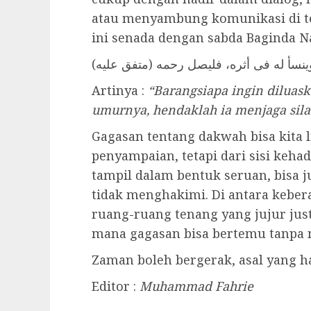
atau menyambung komunikasi di te
ini senada dengan sabda Baginda 
نسأ له فى أثره، فليصل رحمه (متفق عليه
Artinya :
“Barangsiapa ingin diluas
umurnya, hendaklah ia menjaga sila
Gagasan tentang dakwah bisa kita l
penyampaian, tetapi dari sisi keha
tampil dalam bentuk seruan, bisa 
tidak menghakimi. Di antara keber
ruang-ruang tenang yang jujur jus
mana gagasan bisa bertemu tanpa 
Zaman boleh bergerak, asal yang ha
Editor :
Muhammad Fahrie