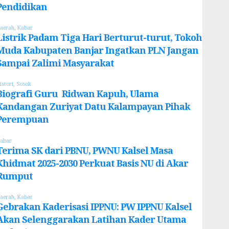
Pendidikan
aerah
,
Kabar
Listrik Padam Tiga Hari Berturut-turut, Tokoh
Muda Kabupaten Banjar Ingatkan PLN Jangan
Sampai Zalimi Masyarakat
istori
,
Sosok
Biografi Guru Ridwan Kapuh, Ulama
Kandangan Zuriyat Datu Kalampayan Pihak
Perempuan
abar
Terima SK dari PBNU, PWNU Kalsel Masa
Khidmat 2025-2030 Perkuat Basis NU di Akar
Rumput
aerah
,
Kabar
Gebrakan Kaderisasi IPPNU: PW IPPNU Kalsel
Akan Selenggarakan Latihan Kader Utama