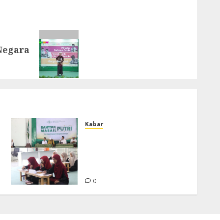
Negara
Kabar
Sejarah Baru, LBM PCNU
Banjar Gelar Bahtsul
Masail Putri Perdana di
Kabupaten Banjar
0