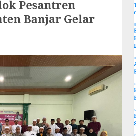
ok Pesantren
ten Banjar Gelar
H
H
K
S
K