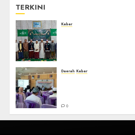
TERKINI
Kabar
Ustadz Jam’ani Hadiri
Lailatul Ijtima MWC NU
Tatah Makmur, Dorong
Penguatan Organisasi dan
Amaliyah Aswaja
0
Daerah
Kabar
BKPRMI Kabupaten Banjar
Gelar Penataran Metode Iqro
untuk Calon Ustadz dan
Ustadzah TPA
0