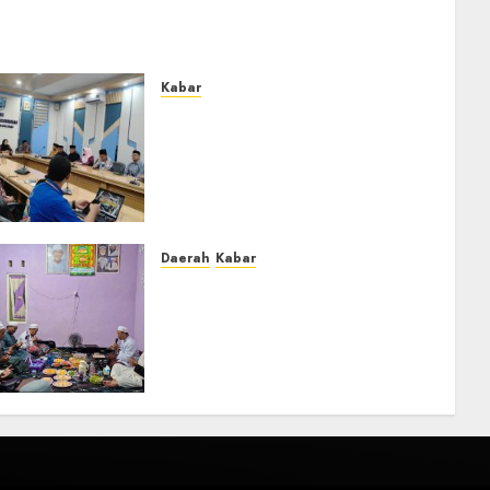
Kabar
Lakukan Kunjungan Kerja ke
Kabupaten Probolinggo,
Dewan Pendidikan
Kabupaten Banjar Bahas
Peningkatan Kualitas
Layanan Pendidikan
Daerah
Kabar
0
Warga Pematang
Hambawang Rutin Gelar
Manakib Siti Khadijah,
Mengharap Keberkahan
Rezeki
0