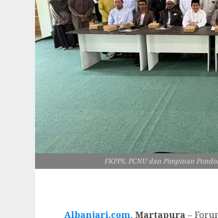
FKPPS, PCNU dan Pimpinan Pondok 
Albanjari.com
,
Martapura
– Foru