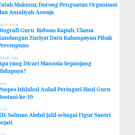
Tatah Makmur, Dorong Penguatan Organisasi
dan Amaliyah Aswaja
istori
,
Sosok
Biografi Guru Ridwan Kapuh, Ulama
Kandangan Zuriyat Datu Kalampayan Pihak
Perempuan
ikmah
,
Opini
Apa yang Dicari Manusia Sepanjang
Hidupnya?
abar
Ponpes Ishlahul Aulad Peringati Haul Guru
Bustani ke-19
osok
KH. Salman Abdul Jalil sebagai Figur Santri
Sejati
abar