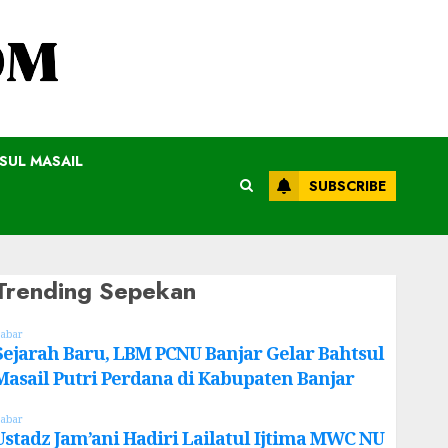
SUL MASAIL
SUBSCRIBE
Trending Sepekan
abar
Sejarah Baru, LBM PCNU Banjar Gelar Bahtsul
Masail Putri Perdana di Kabupaten Banjar
abar
Ustadz Jam’ani Hadiri Lailatul Ijtima MWC NU