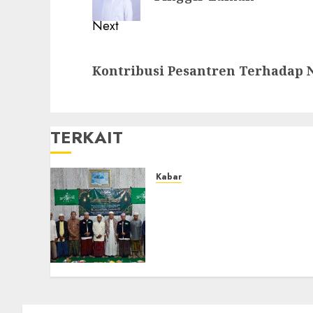
Next
Kontribusi Pesantren Terhadap 
TERKAIT
Kabar
Ustadz Jam’ani Hadiri
Lailatul Ijtima MWC NU
Tatah Makmur, Dorong
Penguatan Organisasi dan
Amaliyah Aswaja
0