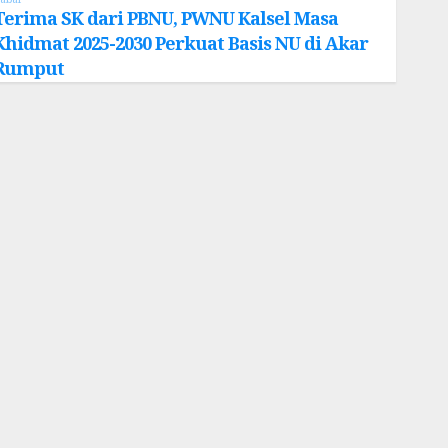
Terima SK dari PBNU, PWNU Kalsel Masa
Khidmat 2025-2030 Perkuat Basis NU di Akar
Rumput