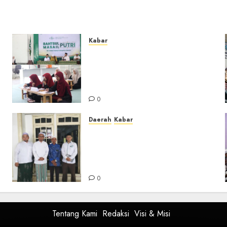
Kabar
Sejarah Baru, LBM PCNU
Banjar Gelar Bahtsul Masail
Putri Perdana di Kabupaten
Banjar
0
Daerah
Kabar
Usai Musyawarah MWC, Guru
Rahmat dan Guru Hamli
Nakhodai MWC NU Gambut
Masa Khidmat 2026/2031
0
Tentang Kami
Redaksi
Visi & Misi