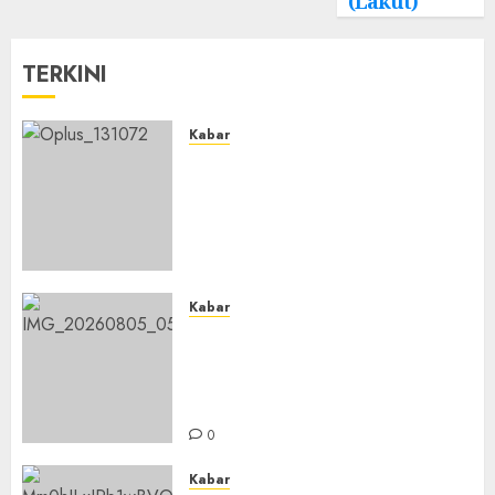
(Lakut)
TERKINI
Kabar
Ustadz Jam’ani Hadiri Lailatul
Ijtima MWC NU Tatah
Makmur, Dorong Penguatan
Organisasi dan Amaliyah
Aswaja
0
Kabar
Sejarah Baru, LBM PCNU
Banjar Gelar Bahtsul Masail
Putri Perdana di Kabupaten
Banjar
0
Kabar