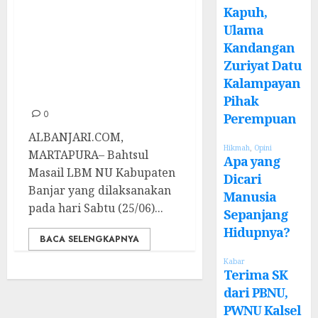
Bahtsul Masail
Kapuh,
LBM NU
Ulama
Kandangan
Kabupaten Banjar
Zuriyat Datu
Saling Adu
Kalampayan
Argumentasi
Pihak
0
Perempuan
ALBANJARI.COM,
Hikmah
,
Opini
MARTAPURA– Bahtsul
Apa yang
Masail LBM NU Kabupaten
Dicari
Banjar yang dilaksanakan
Manusia
pada hari Sabtu (25/06)...
Sepanjang
Hidupnya?
BACA SELENGKAPNYA
Kabar
Terima SK
dari PBNU,
PWNU Kalsel