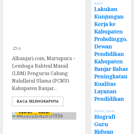
Bahtsul Masail,
Kabar
Lakukan
LBM PCNU
Kunjungan
Kabupaten Banjar
Kerja ke
Datangkan LBM
Kabupaten
Probolinggo,
PBNU
Dewan
0
Pendidikan
Albanjari.com, Martapura –
Kabupaten
Lembaga Bahtsul Masail
Banjar Bahas
(LBM) Pengurus Cabang
Peningkatan
Nahdlatul Ulama (PCNU)
Kualitas
Kabupaten Banjar...
Layanan
Pendidikan
BACA SELENGKAPNYA
Histori
,
Sosok
Daerah
Kabar
Biografi
Guru
Sengit, Peserta
Ridwan