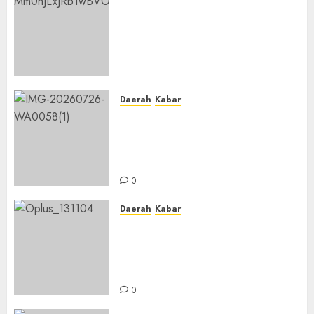
Lakukan Kunjungan Kerja ke
Kabupaten Probolinggo,
Dewan Pendidikan Kabupaten
Banjar Bahas Peningkatan
Kualitas Layanan Pendidikan
0
Daerah
Kabar
BKPRMI Kabupaten Banjar
Gelar Penataran Metode Iqro
untuk Calon Ustadz dan
Ustadzah TPA
0
Daerah
Kabar
Usai Musyawarah MWC, Guru
Rahmat dan Guru Hamli
Nakhodai MWC NU Gambut
Masa Khidmat 2026/2031
0