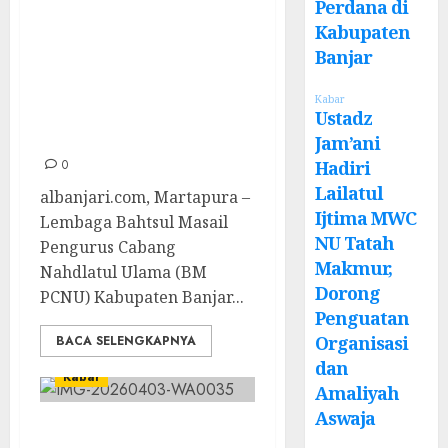
Perdana di
PCNU Banjar
Kabupaten
Gelar Madrasah
Banjar
Bahtsul Masail,
Hadirkan Enam
Kabar
Ustadz
Tim LBM PBNU
Jam’ani
Hadiri
0
Lailatul
albanjari.com, Martapura –
Ijtima MWC
Lembaga Bahtsul Masail
NU Tatah
Pengurus Cabang
Makmur,
Nahdlatul Ulama (BM
Dorong
PCNU) Kabupaten Banjar...
Penguatan
Organisasi
BACA SELENGKAPNYA
dan
Kabar
Amaliyah
Aswaja
Gelar Madrasah