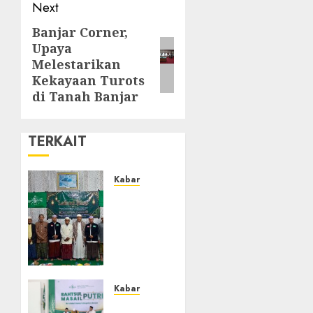
Next
Banjar Corner,
Upaya
Melestarikan
Kekayaan Turots
di Tanah Banjar
TERKAIT
Kabar
Ustadz
Jam’ani
Hadiri
Lailatul
Ijtima
MWC
NU
Kabar
Tatah
Sejarah