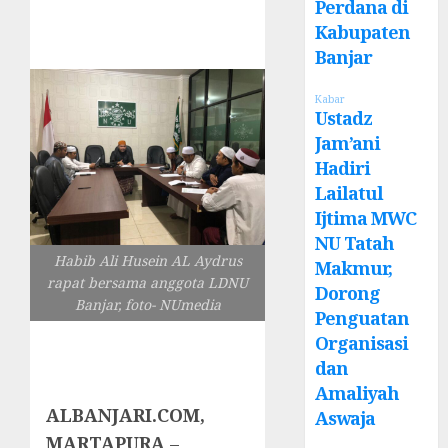
Perdana di
Kabupaten
Banjar
Kabar
Ustadz
Jam’ani
Hadiri
Lailatul
Ijtima MWC
NU Tatah
Habib Ali Husein AL Aydrus
Makmur,
rapat bersama anggota LDNU
Dorong
Banjar, foto- NUmedia
Penguatan
Organisasi
dan
Amaliyah
ALBANJARI.COM,
Aswaja
MARTAPURA
–