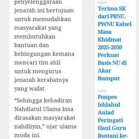
penyelenggaraan
Kabar
Terima SK
jenazah ini bertujuan
dari PBNU,
untuk memudahkan
PWNU Kalsel
masyarakat yang
Masa
membutuhkan
Khidmat
bantuan dan
2025-2030
kebingungan kemana
Perkuat
mencari tim ahli
Basis NU di
Akar
untuk mengurus
Rumput
jenazah kerabatnya
yang wafat.
Kabar
Ponpes
“Sehingga kehadiran
Ishlahul
Nahdlatul Ulama bisa
Aulad
dirasakan masyarakat
Peringati
nahdliyin,” ujar ulama
Haul Guru
muda ini.
Bustani ke-