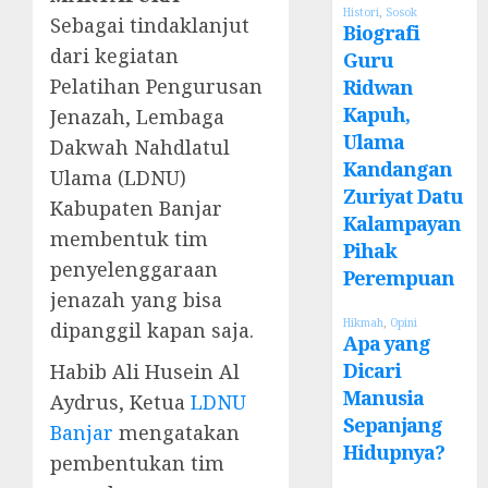
Histori
,
Sosok
Sebagai tindaklanjut
Biografi
dari kegiatan
Guru
Pelatihan Pengurusan
Ridwan
Kapuh,
Jenazah, Lembaga
Ulama
Dakwah Nahdlatul
Kandangan
Ulama (LDNU)
Zuriyat Datu
Kabupaten Banjar
Kalampayan
membentuk tim
Pihak
penyelenggaraan
Perempuan
jenazah yang bisa
Hikmah
,
Opini
dipanggil kapan saja.
Apa yang
Dicari
Habib Ali Husein Al
Manusia
Aydrus, Ketua
LDNU
Sepanjang
Banjar
mengatakan
Hidupnya?
pembentukan tim