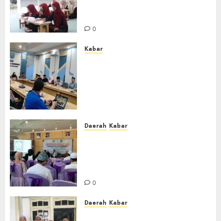
Putri Perdana di Kabupaten
Banjar
0
Kabar
Lakukan Kunjungan Kerja ke
Kabupaten Probolinggo,
Dewan Pendidikan Kabupaten
Banjar Bahas Peningkatan
Kualitas Layanan Pendidikan
0
Daerah
Kabar
BKPRMI Kabupaten Banjar
Gelar Penataran Metode Iqro
untuk Calon Ustadz dan
Ustadzah TPA
0
Daerah
Kabar
Usai Musyawarah MWC, Guru