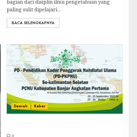
bagian dari disiplin ilmu pengetahuan yang
paling sulit dipelajari...
BACA SELENGKAPNYA
Daerah
Kabar
Perdana di Kalsel, NU Banjar Akan Adakan
PD-PKPNU
0