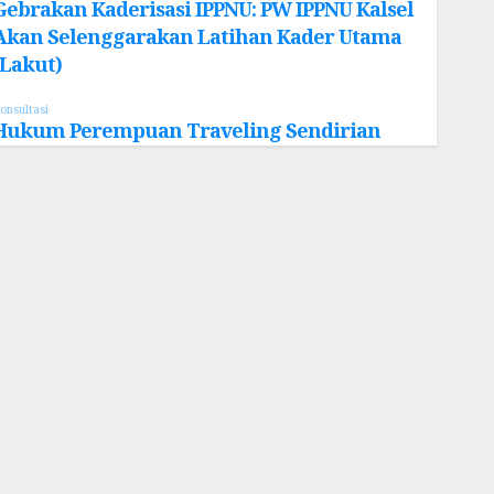
Gebrakan Kaderisasi IPPNU: PW IPPNU Kalsel
Akan Selenggarakan Latihan Kader Utama
(Lakut)
onsultasi
Hukum Perempuan Traveling Sendirian