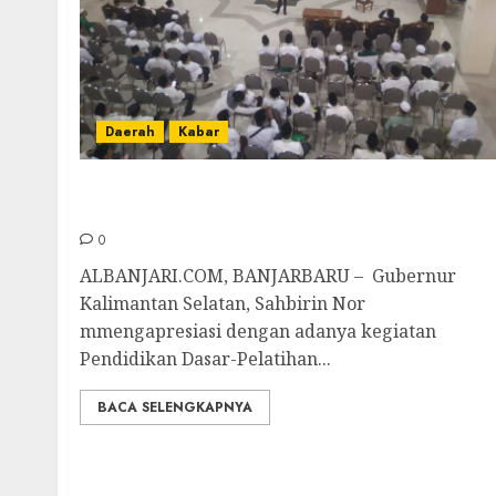
Daerah
Kabar
Gubernur Kalsel Apresiasi Terselenggarany
PD-PKPNU Pertama di Kalimantan Selatan
0
ALBANJARI.COM, BANJARBARU – Gubernur
Kalimantan Selatan, Sahbirin Nor
mmengapresiasi dengan adanya kegiatan
Pendidikan Dasar-Pelatihan...
BACA SELENGKAPNYA