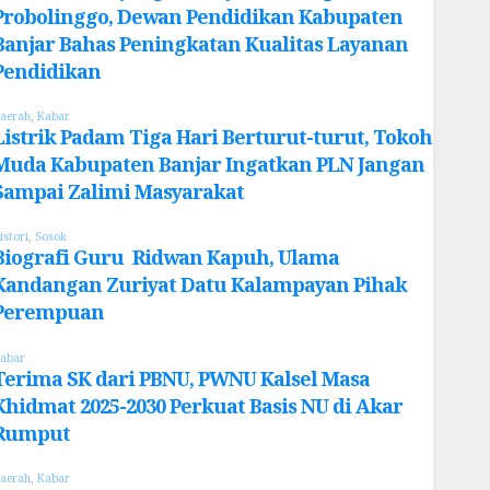
Probolinggo, Dewan Pendidikan Kabupaten
Banjar Bahas Peningkatan Kualitas Layanan
Pendidikan
aerah
,
Kabar
Listrik Padam Tiga Hari Berturut-turut, Tokoh
Muda Kabupaten Banjar Ingatkan PLN Jangan
Sampai Zalimi Masyarakat
istori
,
Sosok
Biografi Guru Ridwan Kapuh, Ulama
Kandangan Zuriyat Datu Kalampayan Pihak
Perempuan
abar
Terima SK dari PBNU, PWNU Kalsel Masa
Khidmat 2025-2030 Perkuat Basis NU di Akar
Rumput
aerah
,
Kabar