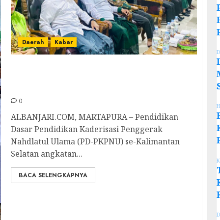
Daerah
Kabar
D
PD-PKPNU Kalsel Angkatan Pertama Digelar,
Berbagai Kalangan Ikuti Kegiatan Sebagai
Peserta
0
H
ALBANJARI.COM, MARTAPURA – Pendidikan
Dasar Pendidikan Kaderisasi Penggerak
Nahdlatul Ulama (PD-PKPNU) se-Kalimantan
Selatan angkatan...
K
BACA SELENGKAPNYA
D