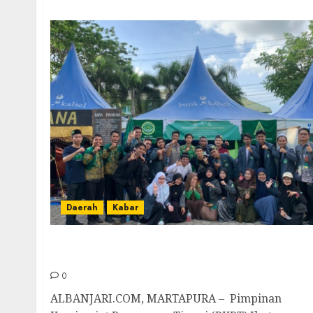
Daerah
Kabar
PKPT IPNU dan IPPNU Pamer Stand di
PKKMB IAI Darussalam
0
ALBANJARI.COM, MARTAPURA – Pimpinan