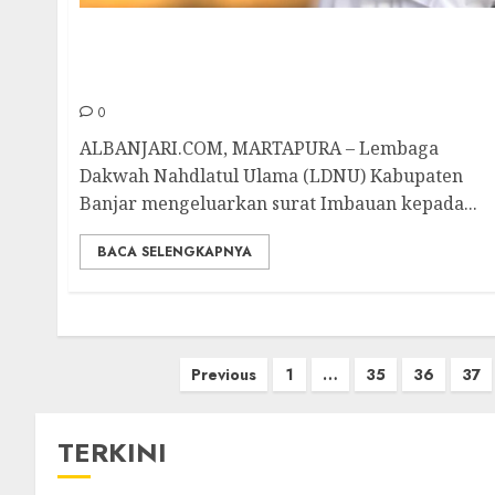
LDNU Banjar Keluarkan Surat Imbauan
Kepada Masyarakat Agar Selektif Memilih
Penceramah
0
ALBANJARI.COM, MARTAPURA – Lembaga
Dakwah Nahdlatul Ulama (LDNU) Kabupaten
Banjar mengeluarkan surat Imbauan kepada...
BACA SELENGKAPNYA
Previous
1
…
35
36
37
TERKINI