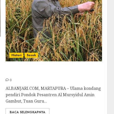
a
Histori
Sosok
Kisah Perjuangan Tuan Guru Ahmad Bakeri
Ingin Menyantri di Kota Serambi Mekkah
0
ALBANJARI.COM, MARTAPURA – Ulama kondang
pendiri Pondok Pesantren Al Mursyidul Amin
Gambut, Tuan Guru...
BACA SELENGKAPNYA