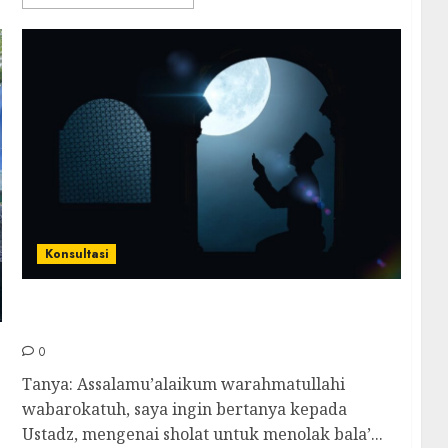
Konsultasi
Hukum Sholat Rebo Wekasan, Apakah
Diperbolehkan?
0
Tanya: Assalamu’alaikum warahmatullahi
wabarokatuh, saya ingin bertanya kepada
Ustadz, mengenai sholat untuk menolak bala’...