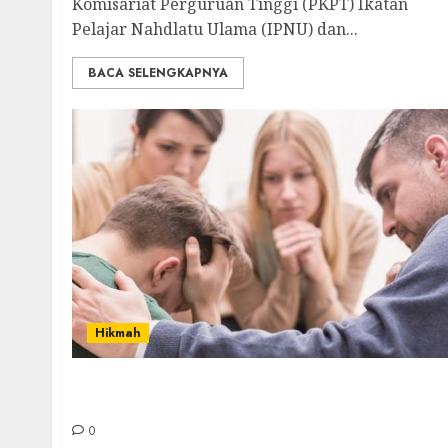
Komisariat Perguruan Tinggi (PKPT) Ikatan
Pelajar Nahdlatu Ulama (IPNU) dan...
BACA SELENGKAPNYA
Hikmah
Percaya Dengan Hari Sial Justru Bisa Bikin
Sial
0