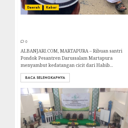
Daerah
Kabar
Ribuan Santri Darussalam Martapura
Sambut Kedatangan Cicit Habib Ali Shohibu
Maulid
0
ALBANJARI.COM, MARTAPURA – Ribuan santri
Pondok Pesantren Darussalam Martapura
menyambut kedatangan cicit dari Habib...
BACA SELENGKAPNYA