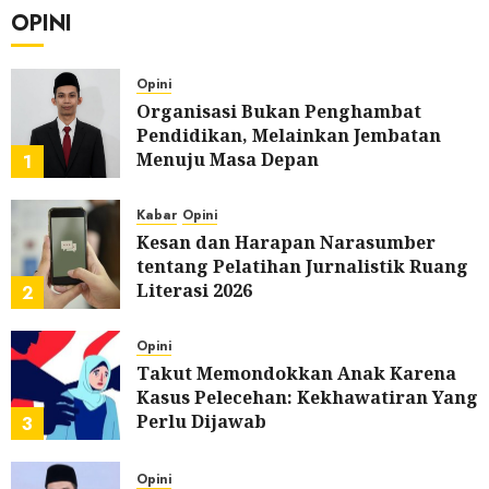
OPINI
Opini
Organisasi Bukan Penghambat
Pendidikan, Melainkan Jembatan
Menuju Masa Depan
1
0
Kabar
Opini
Kesan dan Harapan Narasumber
tentang Pelatihan Jurnalistik Ruang
Literasi 2026
2
0
Opini
Takut Memondokkan Anak Karena
Kasus Pelecehan: Kekhawatiran Yang
Perlu Dijawab
3
0
Opini