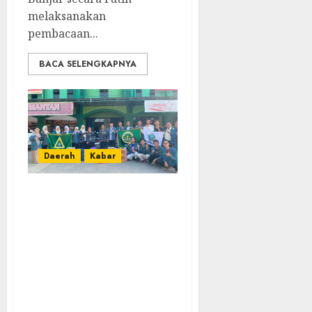
melaksanakan
pembacaan...
BACA SELENGKAPNYA
Daerah
Kabar
PC IPNU IPPNU
Kabupaten Banjar
Gelar Bakti Sosial,
Himpun Donasi
untuk Korban
Kebakaran