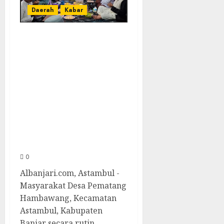
Daerah
Kabar
Warga Pematang
Hambawang
Rutin Gelar
Manakib Siti
Khadijah,
Mengharap
Keberkahan
Rezeki
0
Albanjari.com, Astambul -
Masyarakat Desa Pematang
Hambawang, Kecamatan
Astambul, Kabupaten
Banjar secara rutin