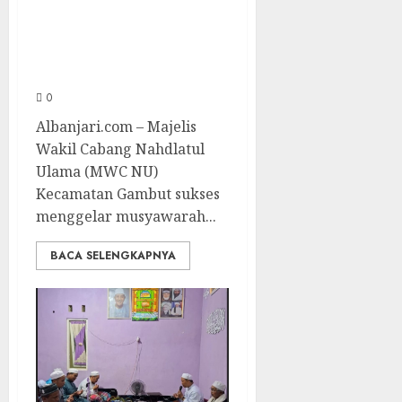
MWC NU Gambut
Masa Khidmat
2026/2031
0
Albanjari.com – Majelis
Wakil Cabang Nahdlatul
Ulama (MWC NU)
Kecamatan Gambut sukses
menggelar musyawarah...
BACA SELENGKAPNYA