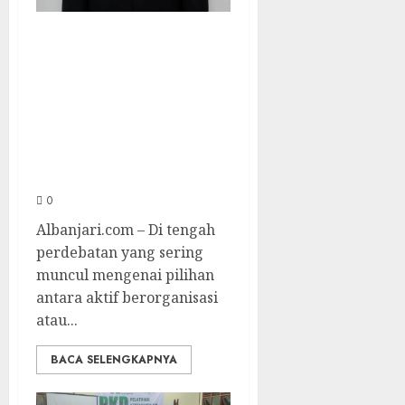
Organisasi Bukan
Penghambat
Pendidikan,
Melainkan
Jembatan Menuju
Masa Depan
0
Albanjari.com – Di tengah
perdebatan yang sering
muncul mengenai pilihan
antara aktif berorganisasi
atau...
BACA SELENGKAPNYA