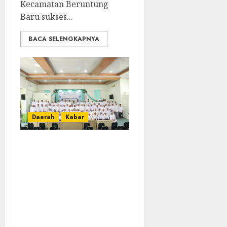
Kecamatan Beruntung
Baru sukses...
BACA SELENGKAPNYA
Daerah
Kabar
Lakpesdam PCNU
Kabupaten Banjar
Gelar Pelatihan
Khatib Jumat dan
Ied, Siapkan
Khatib Kompeten