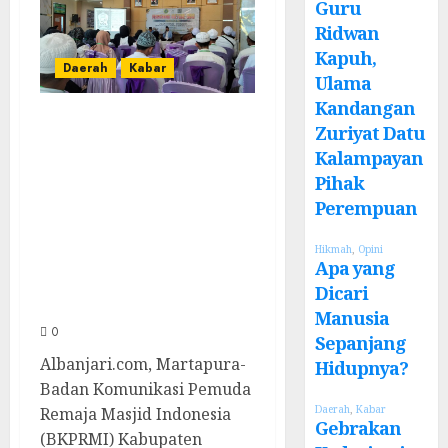
Guru
Ridwan
Kapuh,
Daerah
Kabar
Ulama
Kandangan
BKPRMI
Zuriyat Datu
Kabupaten Banjar
Kalampayan
Gelar Penataran
Pihak
Perempuan
Metode Iqro
untuk Calon
Hikmah
,
Opini
Apa yang
Ustadz dan
Dicari
Ustadzah TPA
Manusia
0
Sepanjang
Albanjari.com, Martapura-
Hidupnya?
Badan Komunikasi Pemuda
Daerah
,
Kabar
Remaja Masjid Indonesia
Gebrakan
(BKPRMI) Kabupaten