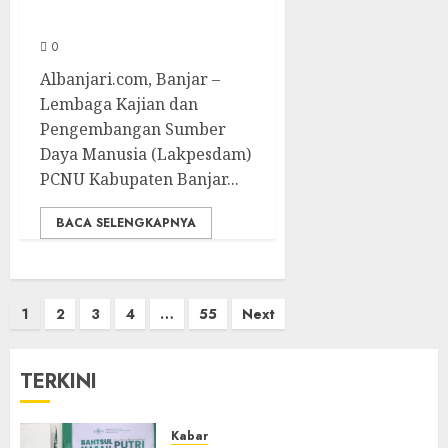
Berbasis Aswaja
0
Albanjari.com, Banjar –
Lembaga Kajian dan
Pengembangan Sumber
Daya Manusia (Lakpesdam)
PCNU Kabupaten Banjar...
BACA SELENGKAPNYA
1
2
3
4
…
55
Next
TERKINI
Kabar