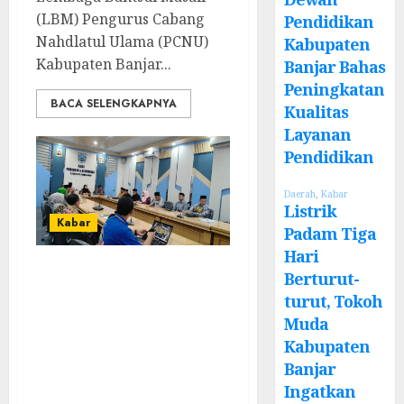
(LBM) Pengurus Cabang
Pendidikan
Nahdlatul Ulama (PCNU)
Kabupaten
Kabupaten Banjar...
Banjar Bahas
Peningkatan
BACA SELENGKAPNYA
Kualitas
Layanan
Pendidikan
Daerah
,
Kabar
Listrik
Kabar
Padam Tiga
Hari
Lakukan
Berturut-
Kunjungan Kerja
turut, Tokoh
Muda
ke Kabupaten
Kabupaten
Probolinggo,
Banjar
Dewan
Ingatkan