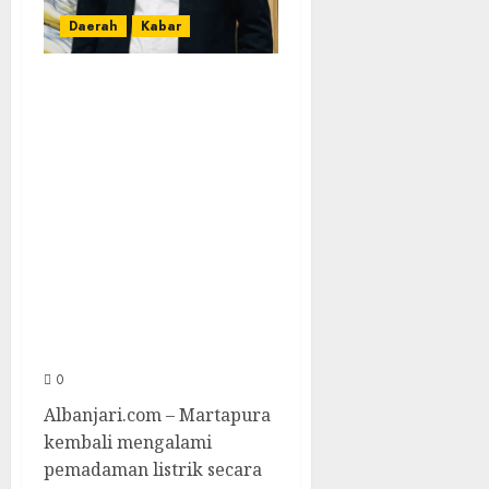
Daerah
Kabar
Listrik Padam
Tiga Hari
Berturut-turut,
Tokoh Muda
Kabupaten Banjar
Ingatkan PLN
Jangan Sampai
Zalimi
Masyarakat
0
Albanjari.com – Martapura
kembali mengalami
pemadaman listrik secara