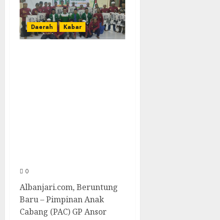
Daerah
Kabar
PKD Angkatan
Pertama Sukses
Digelar, GP Ansor
Beruntung Baru
Perkuat Basis
Organisasi dan
Cetak Kader
Pimpinan Ranting
0
Albanjari.com, Beruntung
Baru – Pimpinan Anak
Cabang (PAC) GP Ansor