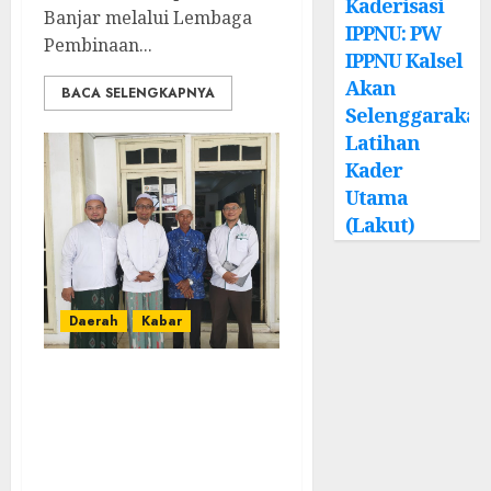
Kaderisasi
Banjar melalui Lembaga
IPPNU: PW
Pembinaan...
IPPNU Kalsel
Akan
BACA SELENGKAPNYA
Selenggarakan
Latihan
Kader
Utama
(Lakut)
Daerah
Kabar
Usai Musyawarah
MWC, Guru
Rahmat dan Guru
Hamli Nakhodai