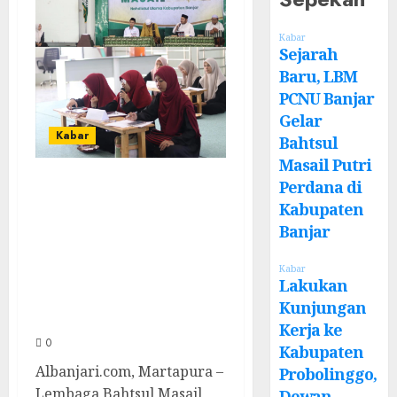
Kabar
Sejarah
Baru, LBM
PCNU Banjar
Gelar
Kabar
Bahtsul
Masail Putri
Sejarah Baru, LBM
Perdana di
PCNU Banjar
Kabupaten
Banjar
Gelar Bahtsul
Masail Putri
Kabar
Lakukan
Perdana di
Kunjungan
Kabupaten Banjar
Kerja ke
0
Kabupaten
Albanjari.com, Martapura –
Probolinggo,
Lembaga Bahtsul Masail
Dewan