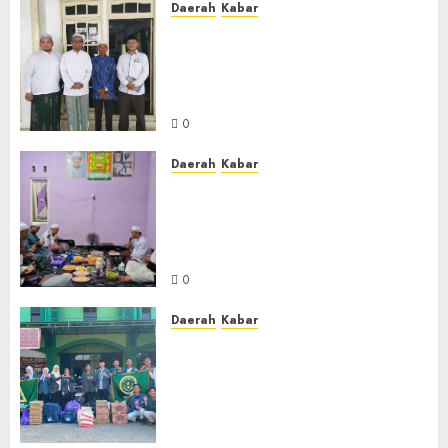
Daerah
Kabar
Usai Musyawarah MWC, Guru
Rahmat dan Guru Hamli
Nakhodai MWC NU Gambut
Masa Khidmat 2026/2031
0
Daerah
Kabar
Warga Pematang Hambawang
Rutin Gelar Manakib Siti
Khadijah, Mengharap
Keberkahan Rezeki
0
Daerah
Kabar
PC IPNU IPPNU Kabupaten
Banjar Gelar Bakti Sosial,
Himpun Donasi untuk Korban
Kebakaran Asrama Al-Manar
dan Al-Bushro