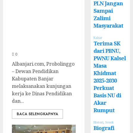
Pendidikan
PLN Jangan
Kabupaten Banjar
Sampai
Zalimi
Bahas
Masyarakat
Peningkatan
Kualitas Layanan
Kabar
Terima SK
Pendidikan
dari PBNU,
0
PWNU Kalsel
Albanjari.com, Probolinggo
Masa
– Dewan Pendidikan
Khidmat
Kabupaten Banjar
2025-2030
melaksanakan kunjungan
Perkuat
kerja ke Dinas Pendidikan
Basis NU di
dan...
Akar
Rumput
BACA SELENGKAPNYA
Histori
,
Sosok
Biografi