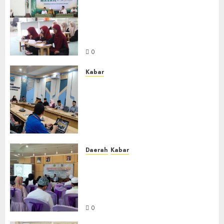
Sejarah Baru, LBM PCNU
Banjar Gelar Bahtsul Masail
Putri Perdana di Kabupaten
Banjar
0
Kabar
Lakukan Kunjungan Kerja ke
Kabupaten Probolinggo,
Dewan Pendidikan Kabupaten
Banjar Bahas Peningkatan
Kualitas Layanan Pendidikan
0
Daerah
Kabar
BKPRMI Kabupaten Banjar
Gelar Penataran Metode Iqro
untuk Calon Ustadz dan
Ustadzah TPA
0